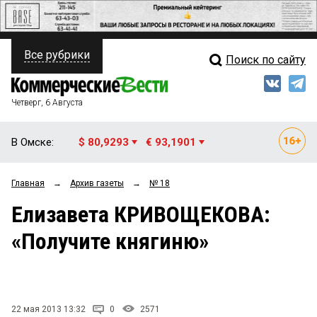
Все рубрики
Поиск по сайту
ПОЛИТИКА
Свежий выпуск
Медиа
ФИНАНСЫ
Четверг, 6 Августа
Кто есть кто
НЕДВИЖИМОСТЬ
В Омске:
$ 80,9293
€ 93,1901
Интервью
БИЗНЕС
Главная
→
Архив газеты
→
№ 18
Мнения
ОБЩЕСТВО
Елизавета КРИВОЩЕКОВА:
Рейтинги
ЗАКОН
«Получите княгиню»
Блоги
НОВОСТИ КОМПАНИЙ
Архив
ПРОИСШЕСТВИЯ
22 мая 2013 13:32
0
2571