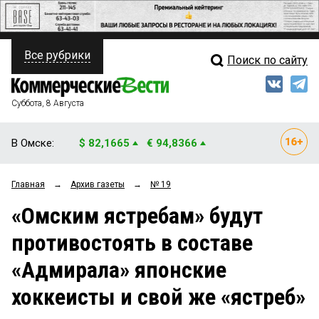
Все рубрики
Поиск по сайту
ПОЛИТИКА
Свежий выпуск
Медиа
ФИНАНСЫ
Суббота, 8 Августа
Кто есть кто
НЕДВИЖИМОСТЬ
В Омске:
$ 82,1665
€ 94,8366
Интервью
БИЗНЕС
Главная
→
Архив газеты
→
№ 19
Мнения
ОБЩЕСТВО
«Омским ястребам» будут
Рейтинги
ЗАКОН
противостоять в составе
Блоги
НОВОСТИ КОМПАНИЙ
«Адмирала» японские
Архив
ПРОИСШЕСТВИЯ
хоккеисты и свой же «ястреб»
СТИЛЬ ЖИЗНИ