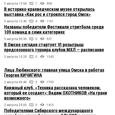
5 августа 13:58
1
958
В историко-краеведческом музее открылась
выставка «Как рос и строился город Омск»
5 августа 12:40
4
1161
Названы победители Фестиваля стритбола среди
109 команд в семи категориях
5 августа 09:30
0
937
В Омске сегодня стартует VI розыгрыш
предсезонного турнира клубов МХЛ — расписание
3 августа 10:20
0
1343
Лица Любинского: главная улица Омска в работах
Георгия КИЧИГИНА
3 августа 09:40
5
1793
Книжный клуб. «Техника рассказана человеком,
который ее создает»: Вадим ОХОТНИКОВ «На грани
возможного»
2 августа 23:00
0
1415
Победителями Сибирского международного