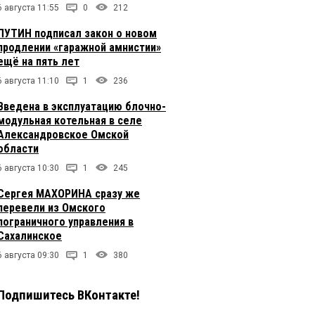
6 августа 11:55
0
212
ПУТИН подписал закон о новом
продлении «гаражной амнистии»
ещё на пять лет
6 августа 11:10
1
236
Введена в эксплуатацию блочно-
модульная котельная в селе
Александровское Омской
области
6 августа 10:30
1
245
Сергея МАХОРИНА сразу же
перевели из Омского
пограничного управления в
Сахалинское
6 августа 09:30
1
380
Подпишитесь ВКонтакте!