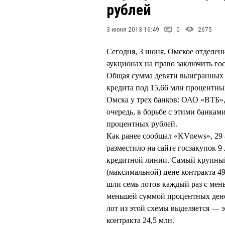
рублей
3 июня 2013 16:49
0
2675
Сегодня, 3 июня, Омское отделен
аукционах на право заключить го
Общая сумма девяти выигранных л
кредита под 15,66 млн процентн
Омска у трех банков: ОАО «ВТБ
очередь, в борьбе с этими банкам
процентных рублей.
Как ранее сообщал «KVnews», 29 
разместило на сайте госзакупок 9
кредитной линии. Самый крупный 
(максимальной) цене контракта 49
шли семь лотов каждый раз с мень
меньшей суммой процентных денег
лот из этой схемы выделяется — э
контракта 24,5 млн.