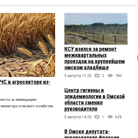
КСУ взялся за ремонт
межквартальных
проездов на крупнейшем
омском кладбище
5 августа 17:25
2
780
ЧС в агросекторе из-
Центр гигиены и
эпидемиологии в Омской
нность за ликвидацию
области сменил
 министра сельского хозяйства.
руководителя
5 августа 14:23
1
629
В Омске депутата-
руководителя фракции