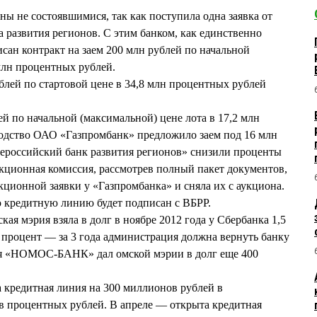
ны не состоявшимися, так как поступила одна заявка от
а развития регионов. С этим банком, как единственно
сан контракт на заем 200 млн рублей по начальной
 млн процентных рублей.
ублей по стартовой цене в 34,8 млн процентных рублей
лей по начальной (максимальной) цене лота в 17,2 млн
водство ОАО «Газпромбанк» предложило заем под 16 млн
сероссийский банк развития регионов» снизили проценты
укционная комиссия, рассмотрев полный пакет документов,
кционной заявки у «Газпромбанка» и сняла их с аукциона.
ю кредитную линию будет подписан с ВБРР.
ая мэрия взяла в долг в ноябре 2012 года у Сбербанка 1,5
процент — за 3 года администрация должна вернуть банку
бря «НОМОС-БАНК» дал омской мэрии в долг еще 400
а кредитная линия на 300 миллионов рублей в
в процентных рублей. В апреле — открыта кредитная