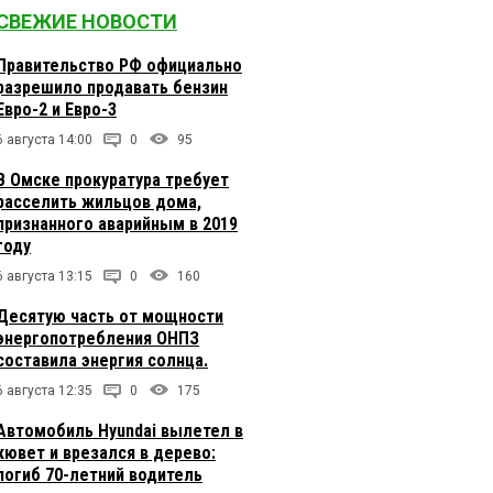
СВЕЖИЕ НОВОСТИ
Правительство РФ официально
разрешило продавать бензин
Евро-2 и Евро-3
6 августа 14:00
0
95
В Омске прокуратура требует
расселить жильцов дома,
признанного аварийным в 2019
году
6 августа 13:15
0
160
Десятую часть от мощности
энергопотребления ОНПЗ
составила энергия солнца.
6 августа 12:35
0
175
Автомобиль Hyundai вылетел в
кювет и врезался в дерево:
погиб 70-летний водитель