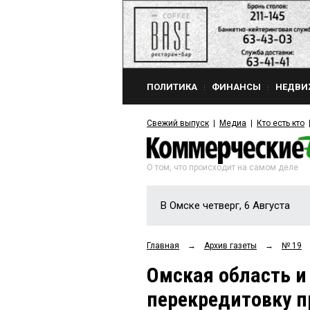
ПОЛИТИКА
ФИНАНСЫ
НЕДВИ
Свежий выпуск
Медиа
Кто есть кто
О том, что происходит на самом деле
В Омске четверг, 6 Августа
Главная
→
Архив газеты
→
№ 19
Омская область 
перекредитовку п