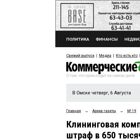
ПОЛИТИКА
ФИНАНСЫ
НЕДВИ
Свежий выпуск
Медиа
Кто есть кто
О том, что происходит на самом деле
В Омске четверг, 6 Августа
Главная
→
Архив газеты
→
№ 19
Клининговая ком
штраф в 650 тыся