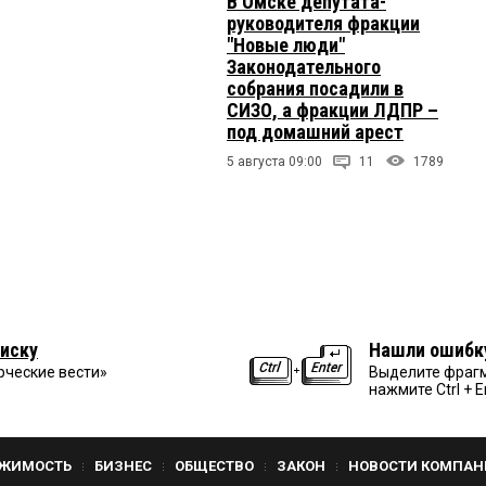
В Омске депутата-
руководителя фракции
"Новые люди"
Законодательного
собрания посадили в
СИЗО, а фракции ЛДПР –
под домашний арест
5 августа 09:00
11
1789
иску
Нашли ошибк
рческие вести»
Выделите фрагм
нажмите Ctrl + E
ЖИМОСТЬ
БИЗНЕС
ОБЩЕСТВО
ЗАКОН
НОВОСТИ КОМПАН