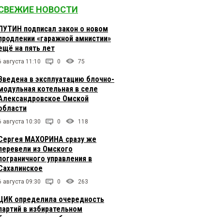
СВЕЖИЕ НОВОСТИ
ПУТИН подписал закон о новом
продлении «гаражной амнистии»
ещё на пять лет
6 августа 11:10
0
75
Введена в эксплуатацию блочно-
модульная котельная в селе
Александровское Омской
области
6 августа 10:30
0
118
Сергея МАХОРИНА сразу же
перевели из Омского
пограничного управления в
Сахалинское
6 августа 09:30
0
263
ЦИК определила очередность
партий в избирательном