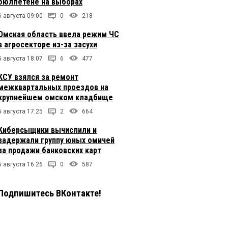
бюллетене на выборах
6 августа 09:00
0
218
Омская область ввела режим ЧС
в агросекторе из-за засухи
5 августа 18:07
6
477
КСУ взялся за ремонт
межквартальных проездов на
крупнейшем омском кладбище
5 августа 17:25
2
664
Киберсыщики вычислили и
задержали группу юных омичей
за продажи банковских карт
5 августа 16:26
0
587
Подпишитесь ВКонтакте!