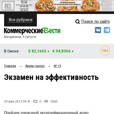
Все рубрики
Поиск по сайту
ПОЛИТИКА
Свежий выпуск
Медиа
ФИНАНСЫ
Воскресенье, 9 Августа
Кто есть кто
НЕДВИЖИМОСТЬ
В Омске:
$ 82,1665
€ 94,8366
Интервью
БИЗНЕС
Главная
→
Архив газеты
→
№ 19
Мнения
ОБЩЕСТВО
Экзамен на эффективность
Рейтинги
ЗАКОН
Блоги
НОВОСТИ КОМПАНИЙ
Архив
29 мая 2013 09:41
0
2683
ПРОИСШЕСТВИЯ
Пройден очередной ресертификационный аудит