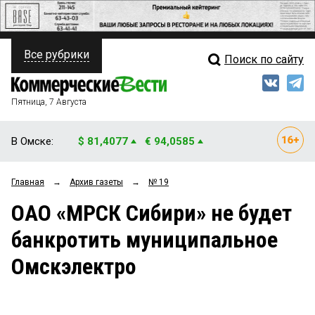
Все рубрики
Поиск по сайту
ПОЛИТИКА
Свежий выпуск
Медиа
ФИНАНСЫ
Пятница, 7 Августа
Кто есть кто
НЕДВИЖИМОСТЬ
В Омске:
$ 81,4077
€ 94,0585
Интервью
БИЗНЕС
Главная
→
Архив газеты
→
№ 19
Мнения
ОБЩЕСТВО
ОАО «МРСК Сибири» не будет
Рейтинги
ЗАКОН
банкротить муниципальное
Блоги
НОВОСТИ КОМПАНИЙ
Омскэлектро
Архив
ПРОИСШЕСТВИЯ