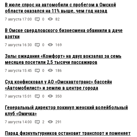
В июле спрос на автомобили с пробегом в Омской
области оказался на 11% выше, чем год назад
7 августа 17:00
0
82
В Омске свердловского бизнесмена обвинили в даче
взятки
7 августа 16:30
0
169
Залы ожидания «Комфорт» на двух вокзалах за семь
месяцев посетили 2,5 тысячи пассажиров
7 августа 15:45
0
186
Суд конфисковал у АО «Омскавтотранс» бассейн
«Автомобилист» и землю в центре города
7 августа 15:01
0
350
Генеральный директор покинул женский волейбольный
клуб «Омичка»
7 августа 14:00
2
291
Парад физкультурников остановит транспорт и поменяет