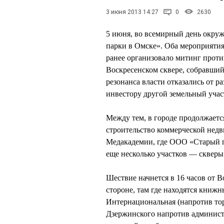
3 июня 2013 14:27
0
2630
5 июня, во всемирный день окруж
парки в Омске». Оба мероприятия
ранее организовало митинг против
Воскресенском сквере, собравший
резонанса власти отказались от р
инвестору другой земельный учас
Между тем, в городе продолжаетс
строительство коммерческой нед
Медакадемии, где ООО «Старый г
еще несколько участков — скверы
Шествие начнется в 16 часов от В
стороне, там где находятся книж
Интернациональная (напротив тор
Дзержинского напротив администр