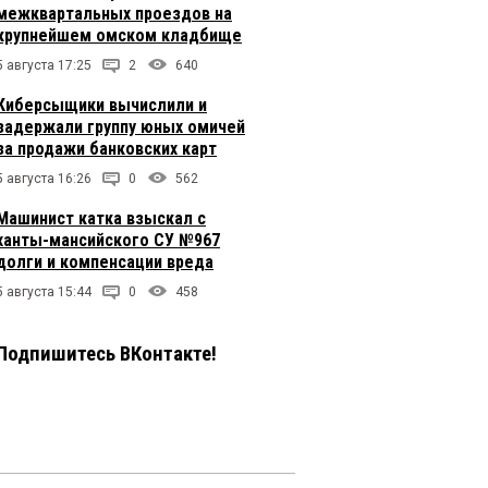
межквартальных проездов на
крупнейшем омском кладбище
5 августа 17:25
2
640
Киберсыщики вычислили и
задержали группу юных омичей
за продажи банковских карт
5 августа 16:26
0
562
Машинист катка взыскал с
ханты-мансийского СУ №967
долги и компенсации вреда
5 августа 15:44
0
458
Подпишитесь ВКонтакте!