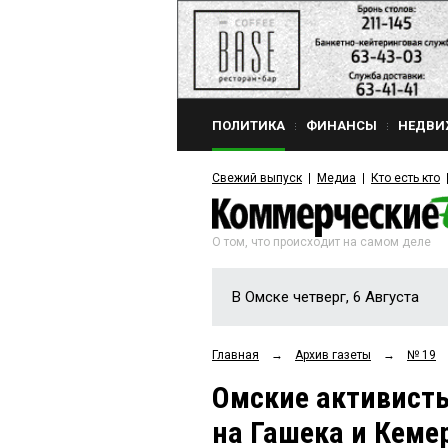
ПОЛИТИКА
ФИНАНСЫ
НЕДВИ
Свежий выпуск
Медиа
Кто есть кто
О том, что происходит на самом деле
В Омске четверг, 6 Августа
Главная
→
Архив газеты
→
№ 19
Омские активист
на Гашека и Кеме