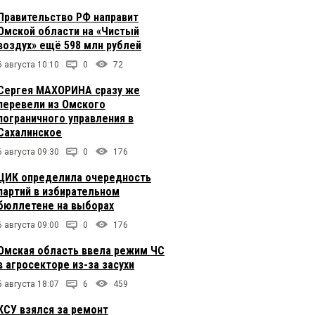
Правительство РФ направит
Омской области на «Чистый
воздух» ещё 598 млн рублей
6 августа 10:10
0
72
Сергея МАХОРИНА сразу же
перевели из Омского
пограничного управления в
Сахалинское
6 августа 09:30
0
176
ЦИК определила очередность
партий в избирательном
бюллетене на выборах
6 августа 09:00
0
176
Омская область ввела режим ЧС
в агросекторе из-за засухи
5 августа 18:07
6
459
КСУ взялся за ремонт