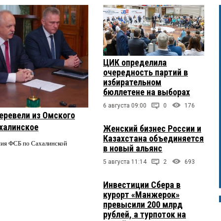
ЦИК определила
очередность партий в
избирательном
бюллетене на выборах
6 августа 09:00
0
176
еревели из Омского
ахалинское
Женский бизнес России и
Казахстана объединяется
ния ФСБ по Сахалинской
в новый альянс
5 августа 11:14
2
693
Инвестиции Сбера в
курорт «Манжерок»
превысили 200 млрд
рублей, а турпоток на