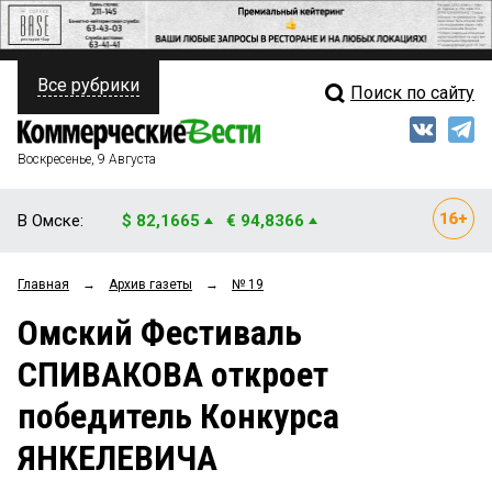
Все рубрики
Поиск по сайту
ПОЛИТИКА
Свежий выпуск
Медиа
ФИНАНСЫ
Воскресенье, 9 Августа
Кто есть кто
НЕДВИЖИМОСТЬ
В Омске:
$ 82,1665
€ 94,8366
Интервью
БИЗНЕС
Главная
→
Архив газеты
→
№ 19
Мнения
ОБЩЕСТВО
Омский Фестиваль
Рейтинги
ЗАКОН
СПИВАКОВА откроет
Блоги
НОВОСТИ КОМПАНИЙ
победитель Конкурса
Архив
ПРОИСШЕСТВИЯ
ЯНКЕЛЕВИЧА
СТИЛЬ ЖИЗНИ