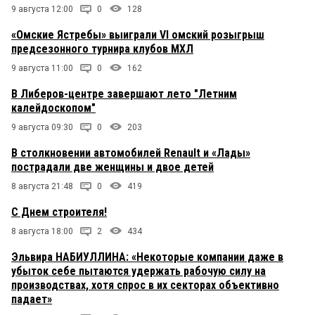
9 августа 12:00
0
128
«Омские Ястребы» выиграли VI омский розыгрыш
предсезонного турнира клубов МХЛ
9 августа 11:00
0
162
В Либеров-центре завершают лето "Летним
калейдоскопом"
9 августа 09:30
0
203
В столкновении автомобилей Renault и «Лады»
пострадали две женщины и двое детей
8 августа 21:48
0
419
С Днем строителя!
8 августа 18:00
2
434
Эльвира НАБИУЛЛИНА: «Некоторые компании даже в
убыток себе пытаются удержать рабочую силу на
производствах, хотя спрос в их секторах объективно
падает»