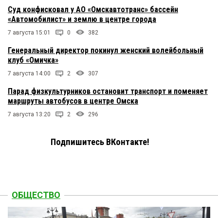
Суд конфисковал у АО «Омскавтотранс» бассейн
«Автомобилист» и землю в центре города
7 августа 15:01
0
382
Генеральный директор покинул женский волейбольный
клуб «Омичка»
7 августа 14:00
2
307
Парад физкультурников остановит транспорт и поменяет
маршруты автобусов в центре Омска
7 августа 13:20
2
296
Подпишитесь ВКонтакте!
ОБЩЕСТВО