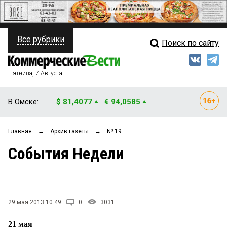
Все рубрики
Поиск по сайту
ПОЛИТИКА
Свежий выпуск
Медиа
ФИНАНСЫ
Пятница, 7 Августа
Кто есть кто
НЕДВИЖИМОСТЬ
В Омске:
$ 81,4077
€ 94,0585
Интервью
БИЗНЕС
Главная
→
Архив газеты
→
№ 19
Мнения
ОБЩЕСТВО
События Недели
Рейтинги
ЗАКОН
Блоги
НОВОСТИ КОМПАНИЙ
Архив
29 мая 2013 10:49
0
3031
ПРОИСШЕСТВИЯ
21 мая