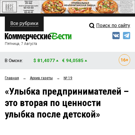
Все рубрики
Поиск по сайту
ПОЛИТИКА
Свежий выпуск
Медиа
ФИНАНСЫ
Пятница, 7 Августа
Кто есть кто
НЕДВИЖИМОСТЬ
В Омске:
$ 81,4077
€ 94,0585
Интервью
БИЗНЕС
Главная
→
Архив газеты
→
№ 19
Мнения
ОБЩЕСТВО
«Улыбка предпринимателей –
Рейтинги
ЗАКОН
это вторая по ценности
Блоги
НОВОСТИ КОМПАНИЙ
улыбка после детской»
Архив
ПРОИСШЕСТВИЯ