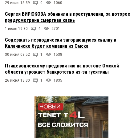
29 июля 15:39
0
1060
Сергея БИРЮКОВА обвинили в преступлении, за которое
предусмотрена смертная казнь
1 июля 19:30
4
2701
Содержать периодически загорающуюся свалку в
Калачинске будет компания из Омска
30 июня 08:52
1
1538
Птицеводческому предприятию на востоке Омской
области угрожает банкротство из-за гусятины
26 июня 13:30
1
1835