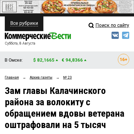
Все рубрики
Поиск по сайту
ПОЛИТИКА
Свежий выпуск
Медиа
ФИНАНСЫ
Суббота, 8 Августа
Кто есть кто
НЕДВИЖИМОСТЬ
В Омске:
$ 82,1665
€ 94,8366
Интервью
БИЗНЕС
Главная
→
Архив газеты
→
№ 23
Мнения
ОБЩЕСТВО
Зам главы Калачинского
Рейтинги
ЗАКОН
района за волокиту с
Блоги
НОВОСТИ КОМПАНИЙ
обращением вдовы ветерана
Архив
ПРОИСШЕСТВИЯ
оштрафовали на 5 тысяч