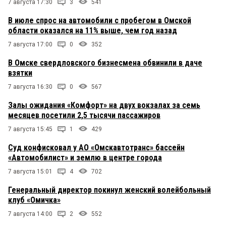
7 августа 17:30
3
541
В июле спрос на автомобили с пробегом в Омской
области оказался на 11% выше, чем год назад
7 августа 17:00
0
352
В Омске свердловского бизнесмена обвинили в даче
взятки
7 августа 16:30
0
567
Залы ожидания «Комфорт» на двух вокзалах за семь
месяцев посетили 2,5 тысячи пассажиров
7 августа 15:45
1
429
Суд конфисковал у АО «Омскавтотранс» бассейн
«Автомобилист» и землю в центре города
7 августа 15:01
4
702
Генеральный директор покинул женский волейбольный
клуб «Омичка»
7 августа 14:00
2
552