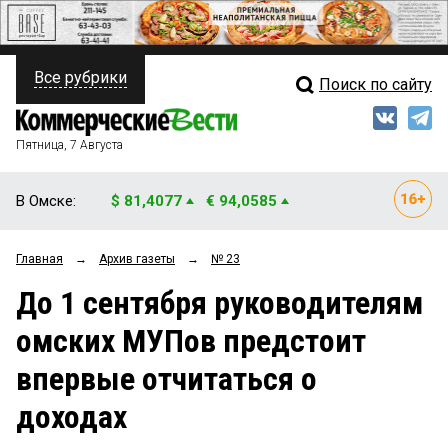
Все рубрики
Поиск по сайту
ПОЛИТИКА
Свежий выпуск
Медиа
ФИНАНСЫ
Пятница, 7 Августа
Кто есть кто
НЕДВИЖИМОСТЬ
В Омске:
$ 81,4077
€ 94,0585
Интервью
БИЗНЕС
Главная
→
Архив газеты
→
№ 23
Мнения
ОБЩЕСТВО
До 1 сентября руководителям
Рейтинги
ЗАКОН
омских МУПов предстоит
Блоги
НОВОСТИ КОМПАНИЙ
впервые отчитаться о
Архив
ПРОИСШЕСТВИЯ
доходах