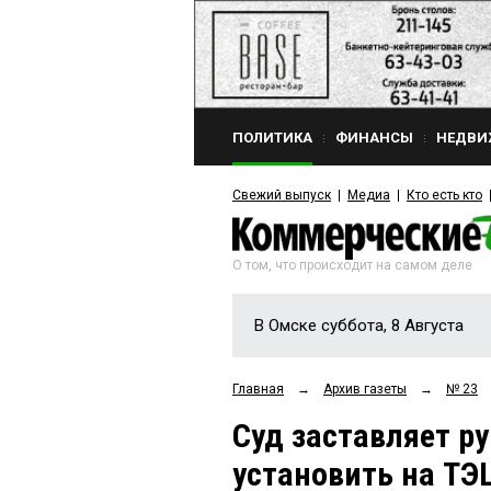
ПОЛИТИКА
ФИНАНСЫ
НЕДВИ
Свежий выпуск
Медиа
Кто есть кто
О том, что происходит на самом деле
В Омске суббота, 8 Августа
Главная
→
Архив газеты
→
№ 23
Суд заставляет р
установить на ТЭ