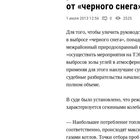
от «черного снега
1 июля 2013 12:56
0
2525
Для того, чтобы уличить руково
в выбросе «черного снега», пона
межрайонный природоохранный пр
«осуществить мероприятия на ТЭ
выбросов золы углей в атмосферн
применяя для этого наилучшие су
судебные разбирательства началис
полном объеме.
В суде было установлено, что ре
характеризуется сезонными колеб
— Наибольшее потребление топлив
соответственно, происходят мак
газами котлов. Точки отбора про