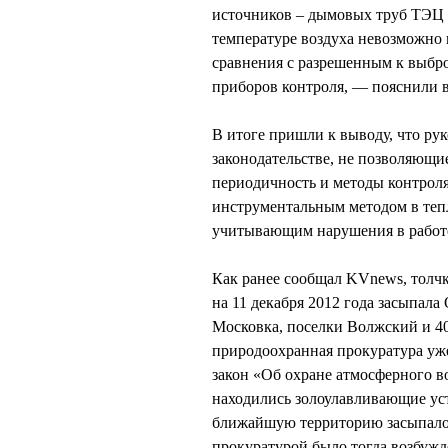
источников – дымовых труб ТЭЦ 
температуре воздуха невозможно 
сравнения с разрешенным к выбро
приборов контроля, — пояснили в
В итоге пришли к выводу, что ру
законодательстве, не позволяющ
периодичность и методы контроля
инструментальным методом в тепл
учитывающим нарушения в работе
Как ранее сообщал KVnews, толчк
на 11 декабря 2012 года засыпала
Московка, поселки Волжский и 40
природоохранная прокуратура уже
закон «Об охране атмосферного в
находились золоулавливающие уст
ближайшую территорию засыпало
прокуратурой было тогда возбужд