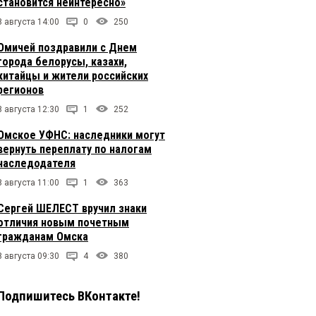
становится неинтересно»
8 августа 14:00
0
250
Омичей поздравили с Днем
города белорусы, казахи,
китайцы и жители российских
регионов
8 августа 12:30
1
252
Омское УФНС: наследники могут
вернуть переплату по налогам
наследодателя
8 августа 11:00
1
363
Сергей ШЕЛЕСТ вручил знаки
отличия новым почетным
гражданам Омска
8 августа 09:30
4
380
Подпишитесь ВКонтакте!