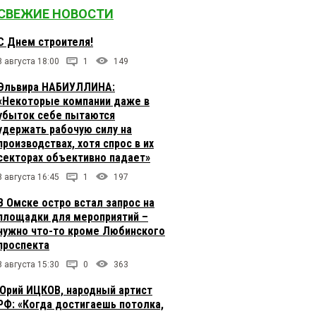
СВЕЖИЕ НОВОСТИ
С Днем строителя!
8 августа 18:00
1
149
Эльвира НАБИУЛЛИНА:
«Некоторые компании даже в
убыток себе пытаются
удержать рабочую силу на
производствах, хотя спрос в их
секторах объективно падает»
8 августа 16:45
1
197
В Омске остро встал запрос на
площадки для мероприятий –
нужно что-то кроме Любинского
проспекта
8 августа 15:30
0
363
Юрий ИЦКОВ, народный артист
РФ: «Когда достигаешь потолка,