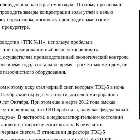
оборудованы на открытом воздухе. Поэтому при низкой
проводить замеры концентрации золы углей с целью
су нормативом, поскольку происходит замерзание
 прокуратуре.
ководство «ТГК №11», используя пробелы в
ие при нормировании выбросов устанавливать
, осуществляла производственный экологический контроль
ое время года, в остальное время – расчетным методом, не
 газоочистного оборудования.
ом к этому иску стал черный снег, которым ТЭЦ-5 в ночь
 Октябрьский округ, в частности, жителей микрорайона
 лет Октября. При этом еще в марте 2012 года омская
 устанавливала, что ТЭЦ «работала, нарушая федеральный
оздуха». В частности, в неудовлетворительном состоянии
ановки на энергетических котлах. В результате
 черным снегом. В отношении директора ТЭЦ-5
ено административное дело по ч.3 ст.8.21 КоАП РФ