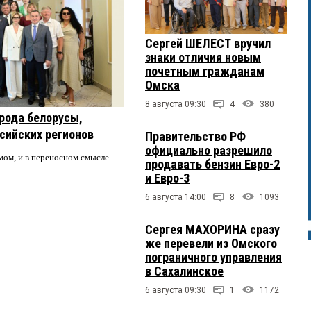
Сергей ШЕЛЕСТ вручил
знаки отличия новым
почетным гражданам
Омска
8 августа 09:30
4
380
рода белорусы,
ссийских регионов
Правительство РФ
официально разрешило
мом, и в переносном смысле.
продавать бензин Евро-2
и Евро-3
6 августа 14:00
8
1093
Сергея МАХОРИНА сразу
же перевели из Омского
пограничного управления
в Сахалинское
6 августа 09:30
1
1172