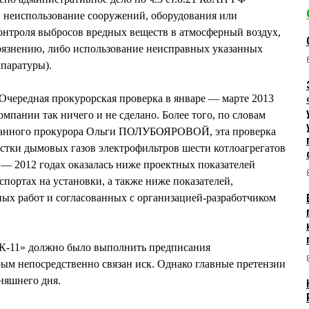
, неиспользование сооружений, оборудования или
контроля выбросов вредных веществ в атмосферный воздух,
грязнению, либо использование неисправных указанных
паратуры).
 Очередная прокурорская проверка в январе — марте 2013
омпании так ничего и не сделано. Более того, по словам
ранного прокурора Ольги ПОЛУБОЯРОВОЙ, эта проверка
истки дымовых газов электрофильтров шести котлоагрегатов
11 — 2012 годах оказалась ниже проектных показателей
спортах на установки, а также ниже показателей,
ных работ и согласованных с организацией-разработчиком
ТГК-11» должно было выполнить предписания
ым непосредственно связан иск. Однако главные претензии
няшнего дня.