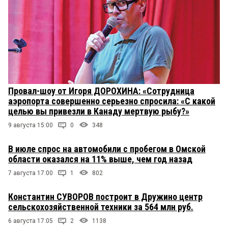
Провал-шоу от Игоря ДОРОХИНА: «Сотрудница
аэропорта совершенно серьезно спросила: «С какой
целью вы привезли в Канаду мертвую рыбу?»
9 августа 15:00
0
348
В июле спрос на автомобили с пробегом в Омской
области оказался на 11% выше, чем год назад
7 августа 17:00
1
802
Константин СУВОРОВ построит в Дружино центр
сельскохозяйственной техники за 564 млн руб.
6 августа 17:05
2
1138