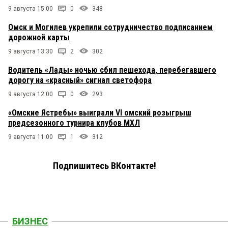
9 августа 15:00
0
348
Омск и Могилев укрепили сотрудничество подписанием
дорожной карты
9 августа 13:30
2
302
Водитель «Лады» ночью сбил пешехода, перебегавшего
дорогу на «красный» сигнал светофора
9 августа 12:00
0
293
«Омские Ястребы» выиграли VI омский розыгрыш
предсезонного турнира клубов МХЛ
9 августа 11:00
1
312
Подпишитесь ВКонтакте!
БИЗНЕС