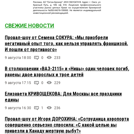
СВЕЖИЕ НОВОСТИ
Провал-шоу от Семена СОКУРА: «Мы приобрели
негативный опыт того, как нельзя управлять франшизой.
И пошли от противного»
9 августа 18:00
0
233
В столкновении «ВАЗ-2115» и «Нивы» один человек погиб,
ранены двое взрослых и трое детей
9 августа 17:15
0
229
Елизавета КРИВОЩЕКОВА: Для Москвы все праздники
едины
9 августа 16:30
1
236
Провал-шоу от Игоря ДОРОХИНА: «Сотрудница аэропорта
совершенно серьезно спросила: «С какой целью вы
привезли в Канаду мертвую рыбу?»