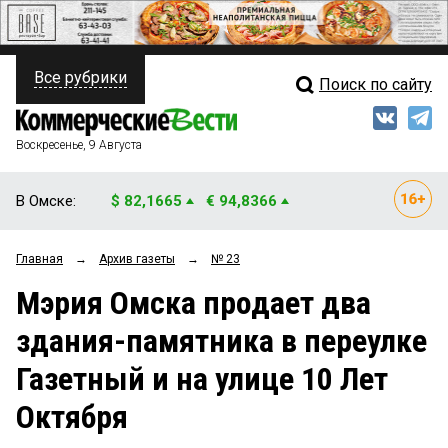
Все рубрики
Поиск по сайту
ПОЛИТИКА
Свежий выпуск
Медиа
ФИНАНСЫ
Воскресенье, 9 Августа
Кто есть кто
НЕДВИЖИМОСТЬ
В Омске:
$ 82,1665
€ 94,8366
Интервью
БИЗНЕС
Главная
→
Архив газеты
→
№ 23
Мнения
ОБЩЕСТВО
Мэрия Омска продает два
Рейтинги
ЗАКОН
здания-памятника в переулке
Блоги
НОВОСТИ КОМПАНИЙ
Газетный и на улице 10 Лет
Архив
ПРОИСШЕСТВИЯ
Октября