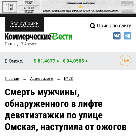
Все рубрики
Поиск по сайту
ПОЛИТИКА
Свежий выпуск
Медиа
ФИНАНСЫ
Пятница, 7 Августа
Кто есть кто
НЕДВИЖИМОСТЬ
В Омске:
$ 81,4077
€ 94,0585
Интервью
БИЗНЕС
Главная
→
Архив газеты
→
№ 23
Мнения
ОБЩЕСТВО
Смерть мужчины,
Рейтинги
ЗАКОН
обнаруженного в лифте
Блоги
НОВОСТИ КОМПАНИЙ
девятиэтажки по улице
Архив
ПРОИСШЕСТВИЯ
Омская, наступила от ожогов