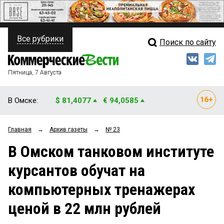
Все рубрики
Поиск по сайту
ПОЛИТИКА
Свежий выпуск
Медиа
ФИНАНСЫ
Пятница, 7 Августа
Кто есть кто
НЕДВИЖИМОСТЬ
В Омске:
$ 81,4077
€ 94,0585
Интервью
БИЗНЕС
Главная
→
Архив газеты
→
№ 23
Мнения
ОБЩЕСТВО
В Омском танковом институте
Рейтинги
ЗАКОН
курсантов обучат на
Блоги
НОВОСТИ КОМПАНИЙ
компьютерных тренажерах
Архив
ПРОИСШЕСТВИЯ
ценой в 22 млн рублей