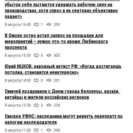
убыток себе пытаются удержать рабочую силу на
производствах, хотя спрос в их секторах объективно
падает»
8 августа 16:45
1
259
В Омске остро встал запрос на площадки для
мероприятий – нужно что-то кроме Любинского
проспекта
8 августа 15:30
0
425
Юрий ИЦКОВ, народный артист РФ: «Когда достигаешь
потолка, становится неинтересно»
8 августа 14:00
0
291
Омичей поздравили с Днем города белорусы, казахи,
китайцы и жители российских регионов
8 августа 12:30
2
278
Омское УФНС: наследники могут вернуть переплату по
налогам наследодателя
8 августа 11:00
1
398