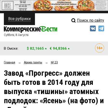
Все рубрики
Поиск по сайту
ПОЛИТИКА
Свежий выпуск
Медиа
ФИНАНСЫ
Суббота, 8 Августа
Кто есть кто
НЕДВИЖИМОСТЬ
В Омске:
$ 82,1665
€ 94,8366
Интервью
БИЗНЕС
Главная
→
Архив газеты
→
№ 23
Мнения
ОБЩЕСТВО
Завод «Прогресс» должен
Рейтинги
ЗАКОН
быть готов в 2014 году для
Блоги
НОВОСТИ КОМПАНИЙ
выпуска «тишины» атомных
Архив
ПРОИСШЕСТВИЯ
подлодок: «Ясень» (на фото) и