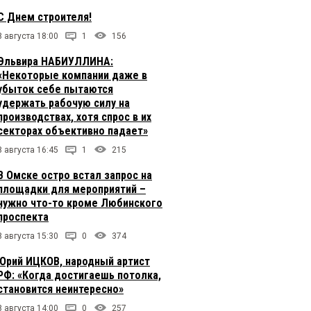
С Днем строителя!
8 августа 18:00
1
156
Эльвира НАБИУЛЛИНА:
«Некоторые компании даже в
убыток себе пытаются
удержать рабочую силу на
производствах, хотя спрос в их
секторах объективно падает»
8 августа 16:45
1
215
В Омске остро встал запрос на
площадки для мероприятий –
нужно что-то кроме Любинского
проспекта
8 августа 15:30
0
374
Юрий ИЦКОВ, народный артист
РФ: «Когда достигаешь потолка,
становится неинтересно»
8 августа 14:00
0
257