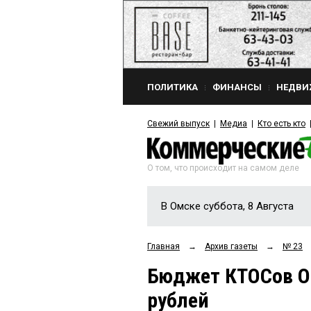
ПОЛИТИКА
ФИНАНСЫ
НЕДВИ
Свежий выпуск
Медиа
Кто есть кто
О том, что происходит на самом деле
В Омске суббота, 8 Августа
Главная
→
Архив газеты
→
№ 23
Бюджет КТОСов Ом
рублей