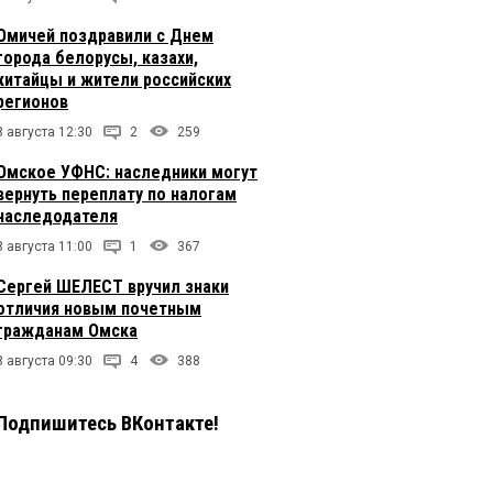
Омичей поздравили с Днем
города белорусы, казахи,
китайцы и жители российских
регионов
8 августа 12:30
2
259
Омское УФНС: наследники могут
вернуть переплату по налогам
наследодателя
8 августа 11:00
1
367
Сергей ШЕЛЕСТ вручил знаки
отличия новым почетным
гражданам Омска
8 августа 09:30
4
388
Подпишитесь ВКонтакте!