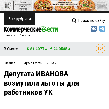
Все рубрики
Поиск по сайту
ПОЛИТИКА
Свежий выпуск
Медиа
ФИНАНСЫ
Пятница, 7 Августа
Кто есть кто
НЕДВИЖИМОСТЬ
В Омске:
$ 81,4077
€ 94,0585
Интервью
БИЗНЕС
Главная
→
Архив газеты
→
№ 23
Мнения
ОБЩЕСТВО
Депутата ИВАНОВА
Рейтинги
ЗАКОН
возмутили льготы для
Блоги
НОВОСТИ КОМПАНИЙ
работников УК
Архив
ПРОИСШЕСТВИЯ