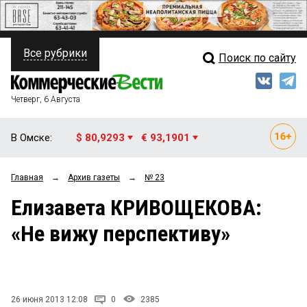
Все рубрики
Поиск по сайту
ПОЛИТИКА
Свежий выпуск
Медиа
ФИНАНСЫ
Четверг, 6 Августа
Кто есть кто
НЕДВИЖИМОСТЬ
В Омске:
$ 80,9293
€ 93,1901
Интервью
БИЗНЕС
Главная
→
Архив газеты
→
№ 23
Мнения
ОБЩЕСТВО
Елизавета КРИВОЩЕКОВА:
Рейтинги
ЗАКОН
«Не вижу перспективу»
Блоги
НОВОСТИ КОМПАНИЙ
Архив
ПРОИСШЕСТВИЯ
26 июня 2013 12:08
0
2385