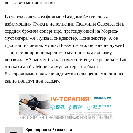
возглавил министерство.
В старом советском фильме «Всадник без головы»
взбалмошная Луиза в исполнении Людмилы Савельевой в
сердцах бросила сопернице, претендующей на Мориса-
мустангера: «Я Луиза Пойндекстер. Пойндекстер! А он
простой погонщик мулов. Возьмите его, он мне не нужен!»
— и, пришпорив подаренную мустангером лошадку,
добавила: «А, может быть, и нужен. Я еще не решила!» Так
что какими бы Морисы -мустангеры ни были
благородными и даже юридически оснащенными, они все
равно попадут под раздачу.
Кривощекова Елизавета