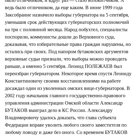
было отличником, и вдруг раз — стало волокитчиком. А
ведь было отличником, да еще каким. В июне 1999 года
Заксобрание назначило выборы губернатора на 5 сентября,
уменьшив срок действующих губернаторских полномочий
на три с половиной месяца. Народ побухтел, специалисты
поспорили, коммунисты дошли до Верховного суда,
доказывая, что избирательные права граждан нарушены, но
остались при своих. Под напором бутаковских аргументов
верховные судьи признали, что выборы можно проводить
раньше, а именно 5 сентября. Леонид ПОЛЕЖАЕВ был
переизбран губернатором. Некоторое время спустя Леониду
Константиновичу своими восстановлениями на работе
досаждал один из уволенных омских вице-губернаторов. В
2002 году начальник главного государственно-правового
управления администрации Омской области Александр
БУТАКОВ выиграл дело в КС России. Александру
Владимировичу удалось доказать, что глава субъекта
Федерации вправе уволить любого своего заместителя по
любому поводу и даже без оного. Со временем БУТАКОВ