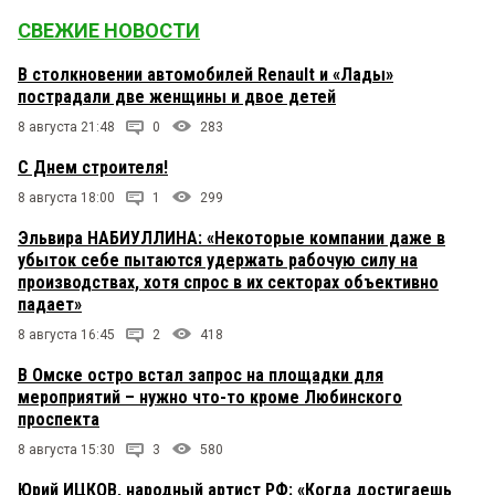
СВЕЖИЕ НОВОСТИ
В столкновении автомобилей Renault и «Лады»
пострадали две женщины и двое детей
8 августа 21:48
0
283
С Днем строителя!
8 августа 18:00
1
299
Эльвира НАБИУЛЛИНА: «Некоторые компании даже в
убыток себе пытаются удержать рабочую силу на
производствах, хотя спрос в их секторах объективно
падает»
8 августа 16:45
2
418
В Омске остро встал запрос на площадки для
мероприятий – нужно что-то кроме Любинского
проспекта
8 августа 15:30
3
580
Юрий ИЦКОВ, народный артист РФ: «Когда достигаешь