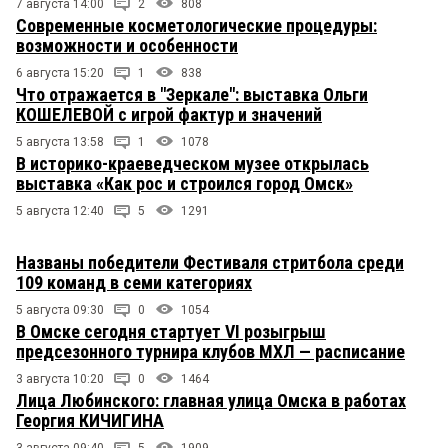
7 августа 14:00
2
808
Современные косметологические процедуры:
возможности и особенности
6 августа 15:20
1
838
Что отражается в "Зеркале": выставка Ольги
КОШЕЛЕВОЙ с игрой фактур и значений
5 августа 13:58
1
1078
В историко-краеведческом музее открылась
выставка «Как рос и строился город Омск»
5 августа 12:40
5
1291
Названы победители Фестиваля стритбола среди
109 команд в семи категориях
5 августа 09:30
0
1054
В Омске сегодня стартует VI розыгрыш
предсезонного турнира клубов МХЛ — расписание
3 августа 10:20
0
1464
Лица Любинского: главная улица Омска в работах
Георгия КИЧИГИНА
3 августа 09:40
5
1909