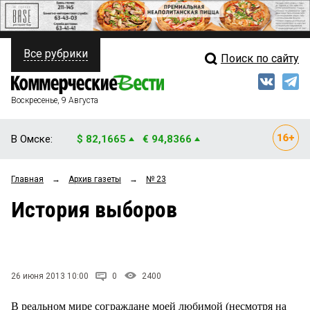
Все рубрики
Поиск по сайту
ПОЛИТИКА
Свежий выпуск
Медиа
ФИНАНСЫ
Воскресенье, 9 Августа
Кто есть кто
НЕДВИЖИМОСТЬ
В Омске:
$ 82,1665
€ 94,8366
Интервью
БИЗНЕС
Главная
→
Архив газеты
→
№ 23
Мнения
ОБЩЕСТВО
История выборов
Рейтинги
ЗАКОН
Блоги
НОВОСТИ КОМПАНИЙ
Архив
26 июня 2013 10:00
0
2400
ПРОИСШЕСТВИЯ
В реальном мире сограждане моей любимой (несмотря на
СТИЛЬ ЖИЗНИ