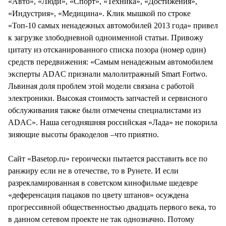
«Авто», «Люди», «Спорт», «Техника», «Достижения»,
«Индустрия», «Медицина». Клик мышкой по строке
«Топ-10 самых ненадежных автомобилей 2013 года» привел
к загрузке злободневной одноименной статьи. Привожу
цитату из отсканированного списка позора (номер один)
средств передвижения: «Самым ненадежным автомобилем
эксперты ADAC признали малолитражный Smart Fortwo.
Львиная доля проблем этой модели связана с работой
электроники. Высокая стоимость запчастей и сервисного
обслуживания также были отмечены специалистами из
ADAC». Наша сегодняшняя российская «Лада» не покорила
зияющие высоты бракоделов –что приятно.
Сайт «Basetop.ru» героически пытается расставить все по
ранжиру если не в отечестве, то в Рунете. И если
разрекламированная в советском кинофильме шедевре
«деференсация пацаков по цвету штанов» осуждена
прогрессивной общественностью двадцать первого века, то
в данном сетевом проекте не так однозначно. Потому