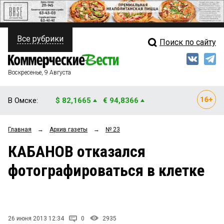
Все рубрики
Поиск по сайту
ПОЛИТИКА
Свежий выпуск
Медиа
ФИНАНСЫ
Воскресенье, 9 Августа
Кто есть кто
НЕДВИЖИМОСТЬ
В Омске:
$ 82,1665
€ 94,8366
Интервью
БИЗНЕС
Главная
→
Архив газеты
→
№ 23
Мнения
ОБЩЕСТВО
КАБАНОВ отказался
Рейтинги
ЗАКОН
фотографироваться в клетке
Блоги
НОВОСТИ КОМПАНИЙ
Архив
ПРОИСШЕСТВИЯ
26 июня 2013 12:34
0
2935