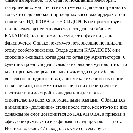
Самое интересное, что, судя по показаниям некоторых
потерпевших, многие из них отмечали для себя странность
того, что в договорах и приходных кассовых ордерах стоят
подписи СИДОРОВА, а сам СИДОРОВ не присутствует
при передаче денег, что вместо него деньги забирает
КАБАНОВ, но при этом, по сути, этот факт нигде не
фиксируется. Однако почему-то потерпевшие не придали
этому особого значения. Отдав деньги КАБАНОВУ, они
спокойно ожидали, когда дом по бульвару Архитекторов, 6
будет построен. Людей с самого начала не смутило и то, что
квартиры начали реализовываться, когда еще не было
возведено ни одного этажа, а позже каких-либо сомнений
не возникало, потому что многие из них периодически
проезжали мимо стройплощадки и видели, что
строительство ведется нормальными темпами. Обращаться
в милицию «дольщики» стали после того, как кто-то из них
однажды не смог дозвониться до КАБАНОВА, а приехав в
офис, обнаружил, что его фирмы и след простыл, — по ул.
Нефтезаводской, 47 находилась уже совсем другая