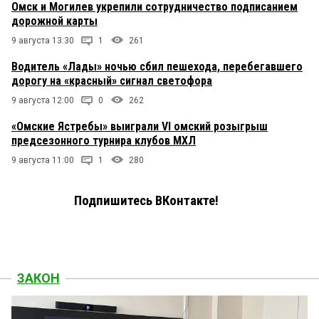
Омск и Могилев укрепили сотрудничество подписанием
дорожной карты
9 августа 13:30
1
261
Водитель «Лады» ночью сбил пешехода, перебегавшего
дорогу на «красный» сигнал светофора
9 августа 12:00
0
262
«Омские Ястребы» выиграли VI омский розыгрыш
предсезонного турнира клубов МХЛ
9 августа 11:00
1
280
Подпишитесь ВКонтакте!
ЗАКОН