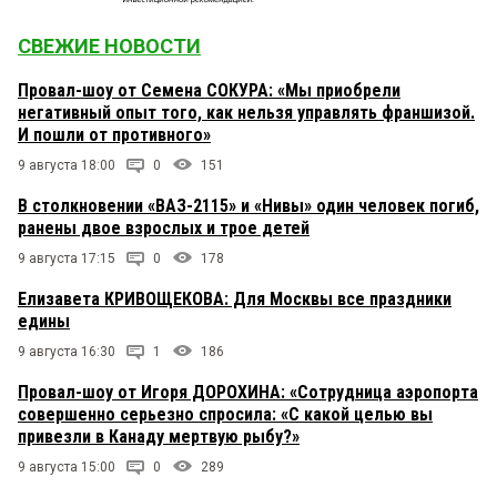
СВЕЖИЕ НОВОСТИ
Провал-шоу от Семена СОКУРА: «Мы приобрели
негативный опыт того, как нельзя управлять франшизой.
И пошли от противного»
9 августа 18:00
0
151
В столкновении «ВАЗ-2115» и «Нивы» один человек погиб,
ранены двое взрослых и трое детей
9 августа 17:15
0
178
Елизавета КРИВОЩЕКОВА: Для Москвы все праздники
едины
9 августа 16:30
1
186
Провал-шоу от Игоря ДОРОХИНА: «Сотрудница аэропорта
совершенно серьезно спросила: «С какой целью вы
привезли в Канаду мертвую рыбу?»
9 августа 15:00
0
289