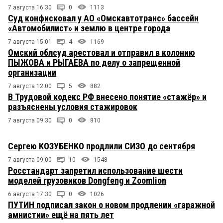
7 августа 16:30
0
1113
Суд конфисковал у АО «Омскавтотранс» бассейн
«Автомобилист» и землю в центре города
7 августа 15:01
4
1169
Омский облсуд арестовал и отправил в колонию
ПЫЖОВА и РЫГАЕВА по делу о запрещенной
организации
7 августа 12:00
5
882
В Трудовой кодекс РФ внесено понятие «стажёр» и
разъяснены условия стажировок
7 августа 09:30
0
810
Сергею КОЗУБЕНКО продлили СИЗО до сентября
7 августа 09:00
10
1548
Росстандарт запретил использование шести
моделей грузовиков Dongfeng и Zoomlion
6 августа 17:30
0
1026
ПУТИН подписал закон о новом продлении «гаражной
амнистии» ещё на пять лет