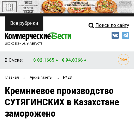
Все рубрики
Поиск по сайту
ПОЛИТИКА
Свежий выпуск
Медиа
ФИНАНСЫ
Воскресенье, 9 Августа
Кто есть кто
НЕДВИЖИМОСТЬ
В Омске:
$ 82,1665
€ 94,8366
Интервью
БИЗНЕС
Главная
→
Архив газеты
→
№ 23
Мнения
ОБЩЕСТВО
Кремниевое производство
Рейтинги
ЗАКОН
СУТЯГИНСКИХ в Казахстане
Блоги
НОВОСТИ КОМПАНИЙ
заморожено
Архив
ПРОИСШЕСТВИЯ