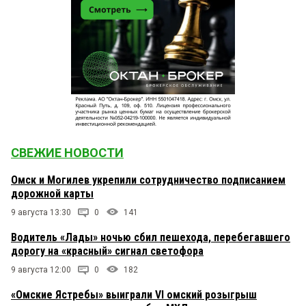
СВЕЖИЕ НОВОСТИ
Омск и Могилев укрепили сотрудничество подписанием
дорожной карты
9 августа 13:30
0
141
Водитель «Лады» ночью сбил пешехода, перебегавшего
дорогу на «красный» сигнал светофора
9 августа 12:00
0
182
«Омские Ястребы» выиграли VI омский розыгрыш