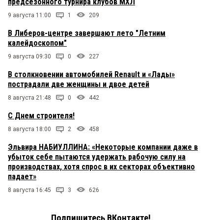
предсезонного турнира клубов МХЛ
9 августа 11:00
1
209
В Либеров-центре завершают лето "Летним
калейдоскопом"
9 августа 09:30
0
227
В столкновении автомобилей Renault и «Лады»
пострадали две женщины и двое детей
8 августа 21:48
0
442
С Днем строителя!
8 августа 18:00
2
458
Эльвира НАБИУЛЛИНА: «Некоторые компании даже в
убыток себе пытаются удержать рабочую силу на
производствах, хотя спрос в их секторах объективно
падает»
8 августа 16:45
3
626
Подпишитесь ВКонтакте!