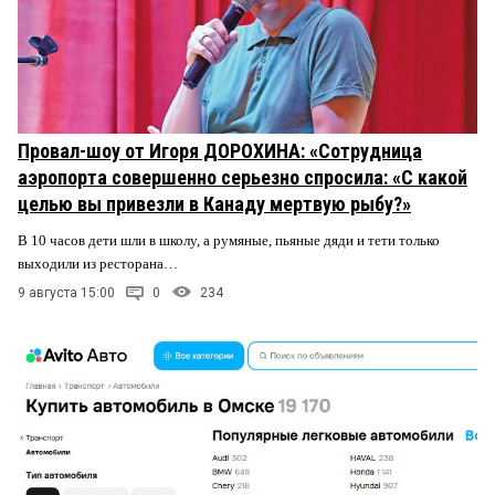
Провал-шоу от Игоря ДОРОХИНА: «Сотрудница
аэропорта совершенно серьезно спросила: «С какой
целью вы привезли в Канаду мертвую рыбу?»
В 10 часов дети шли в школу, а румяные, пьяные дяди и тети только
выходили из ресторана…
9 августа 15:00
0
234