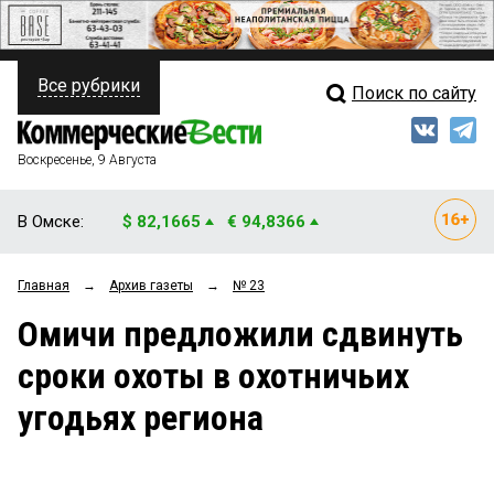
Все рубрики
Поиск по сайту
ПОЛИТИКА
Свежий выпуск
Медиа
ФИНАНСЫ
Воскресенье, 9 Августа
Кто есть кто
НЕДВИЖИМОСТЬ
В Омске:
$ 82,1665
€ 94,8366
Интервью
БИЗНЕС
Главная
→
Архив газеты
→
№ 23
Мнения
ОБЩЕСТВО
Омичи предложили сдвинуть
Рейтинги
ЗАКОН
сроки охоты в охотничьих
Блоги
НОВОСТИ КОМПАНИЙ
угодьях региона
Архив
ПРОИСШЕСТВИЯ