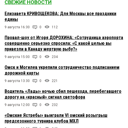
СВЕЖИЕ НОВОСТИ
Елизавета КРИВОЩЕКОВА: Для Москвы все праздники
едины
9 августа 16:30
0
112
Провал-шоу от Игоря ДОРОХИНА: «Сотрудница аэропорта
совершенно серьезно спросила: «С какой целью вы
привезли в Канаду мертвую рыбу?»
9 августа 15:00
0
234
Омск и Могилев укрепили сотрудничество подписанием
дорожной карты
9 августа 13:30
0
221
Водитель «Лады» ночью сбил пешехода, перебегавшего
дорогу на «красный» сигнал светофора
9 августа 12:00
0
232
«Омские Ястребы» выиграли VI омский розыгрыш
предсезонного турнира клубов МХЛ