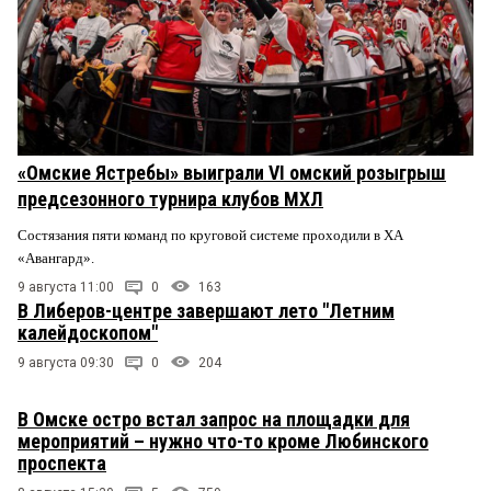
«Омские Ястребы» выиграли VI омский розыгрыш
предсезонного турнира клубов МХЛ
Состязания пяти команд по круговой системе проходили в ХА
«Авангард».
9 августа 11:00
0
163
В Либеров-центре завершают лето "Летним
калейдоскопом"
9 августа 09:30
0
204
В Омске остро встал запрос на площадки для
мероприятий – нужно что-то кроме Любинского
проспекта