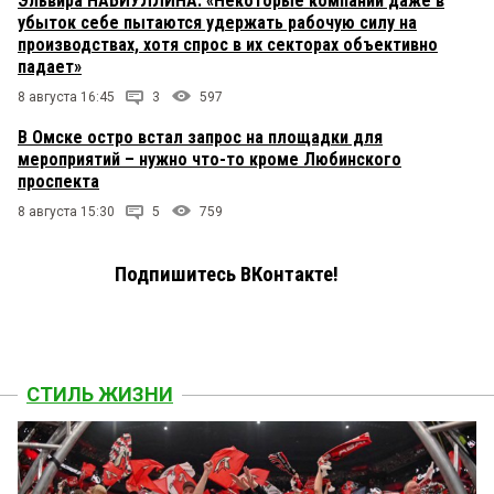
Эльвира НАБИУЛЛИНА: «Некоторые компании даже в
убыток себе пытаются удержать рабочую силу на
производствах, хотя спрос в их секторах объективно
падает»
8 августа 16:45
3
597
В Омске остро встал запрос на площадки для
мероприятий – нужно что-то кроме Любинского
проспекта
8 августа 15:30
5
759
Подпишитесь ВКонтакте!
СТИЛЬ ЖИЗНИ