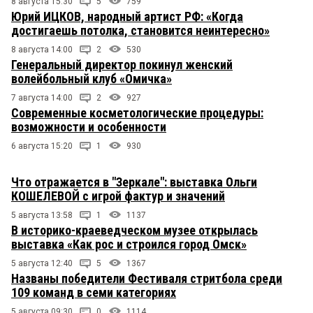
8 августа 15:30
5
759
Юрий ИЦКОВ, народный артист РФ: «Когда
достигаешь потолка, становится неинтересно»
8 августа 14:00
2
530
Генеральный директор покинул женский
волейбольный клуб «Омичка»
7 августа 14:00
2
927
Современные косметологические процедуры:
возможности и особенности
6 августа 15:20
1
930
Что отражается в "Зеркале": выставка Ольги
КОШЕЛЕВОЙ с игрой фактур и значений
5 августа 13:58
1
1137
В историко-краеведческом музее открылась
выставка «Как рос и строился город Омск»
5 августа 12:40
5
1367
Названы победители Фестиваля стритбола среди
109 команд в семи категориях
5 августа 09:30
0
1114