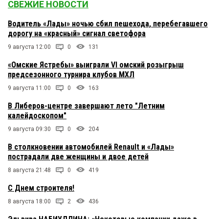
СВЕЖИЕ НОВОСТИ
Водитель «Лады» ночью сбил пешехода, перебегавшего
дорогу на «красный» сигнал светофора
9 августа 12:00
0
131
«Омские Ястребы» выиграли VI омский розыгрыш
предсезонного турнира клубов МХЛ
9 августа 11:00
0
163
В Либеров-центре завершают лето "Летним
калейдоскопом"
9 августа 09:30
0
204
В столкновении автомобилей Renault и «Лады»
пострадали две женщины и двое детей
8 августа 21:48
0
419
С Днем строителя!
8 августа 18:00
2
436