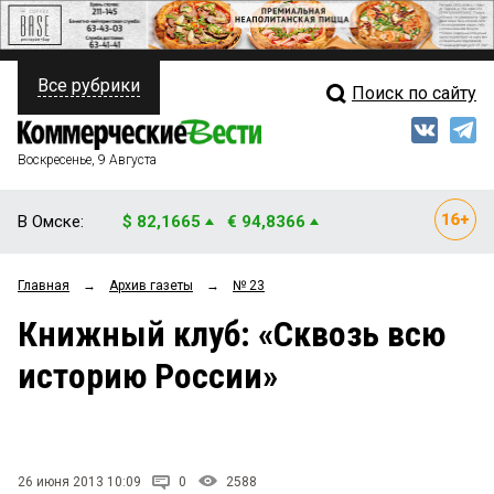
Все рубрики
Поиск по сайту
ПОЛИТИКА
Свежий выпуск
Медиа
ФИНАНСЫ
Воскресенье, 9 Августа
Кто есть кто
НЕДВИЖИМОСТЬ
В Омске:
$ 82,1665
€ 94,8366
Интервью
БИЗНЕС
Главная
→
Архив газеты
→
№ 23
Мнения
ОБЩЕСТВО
Книжный клуб: «Сквозь всю
Рейтинги
ЗАКОН
историю России»
Блоги
НОВОСТИ КОМПАНИЙ
Архив
ПРОИСШЕСТВИЯ
26 июня 2013 10:09
0
2588
СТИЛЬ ЖИЗНИ