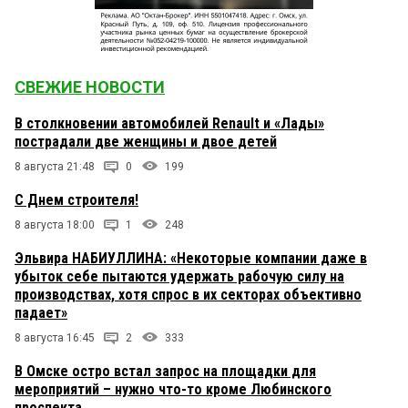
СВЕЖИЕ НОВОСТИ
В столкновении автомобилей Renault и «Лады»
пострадали две женщины и двое детей
8 августа 21:48
0
199
С Днем строителя!
8 августа 18:00
1
248
Эльвира НАБИУЛЛИНА: «Некоторые компании даже в
убыток себе пытаются удержать рабочую силу на
производствах, хотя спрос в их секторах объективно
падает»
8 августа 16:45
2
333
В Омске остро встал запрос на площадки для
мероприятий – нужно что-то кроме Любинского
проспекта