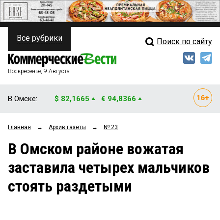
Все рубрики
Поиск по сайту
ПОЛИТИКА
Свежий выпуск
Медиа
ФИНАНСЫ
Воскресенье, 9 Августа
Кто есть кто
НЕДВИЖИМОСТЬ
В Омске:
$ 82,1665
€ 94,8366
Интервью
БИЗНЕС
Главная
→
Архив газеты
→
№ 23
Мнения
ОБЩЕСТВО
В Омском районе вожатая
Рейтинги
ЗАКОН
заставила четырех мальчиков
Блоги
НОВОСТИ КОМПАНИЙ
стоять раздетыми
Архив
ПРОИСШЕСТВИЯ