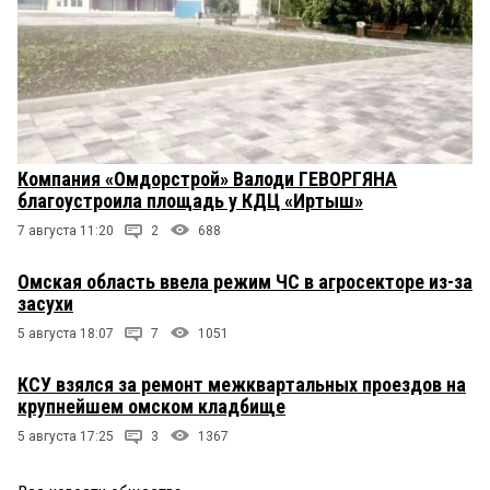
Компания «Омдорстрой» Валоди ГЕВОРГЯНА
благоустроила площадь у КДЦ «Иртыш»
7 августа 11:20
2
688
Омская область ввела режим ЧС в агросекторе из-за
засухи
5 августа 18:07
7
1051
КСУ взялся за ремонт межквартальных проездов на
крупнейшем омском кладбище
5 августа 17:25
3
1367