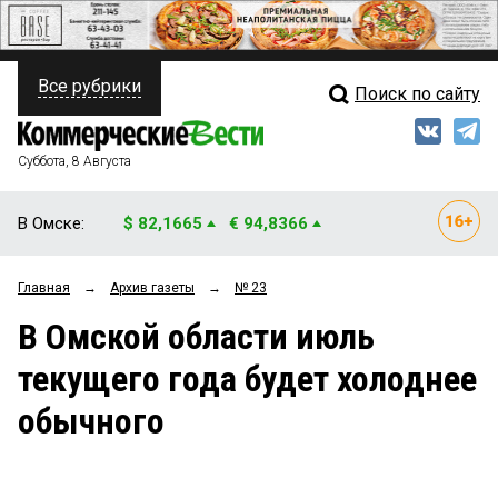
Все рубрики
Поиск по сайту
ПОЛИТИКА
Свежий выпуск
Медиа
ФИНАНСЫ
Суббота, 8 Августа
Кто есть кто
НЕДВИЖИМОСТЬ
В Омске:
$ 82,1665
€ 94,8366
Интервью
БИЗНЕС
Главная
→
Архив газеты
→
№ 23
Мнения
ОБЩЕСТВО
В Омской области июль
Рейтинги
ЗАКОН
текущего года будет холоднее
Блоги
НОВОСТИ КОМПАНИЙ
обычного
Архив
ПРОИСШЕСТВИЯ