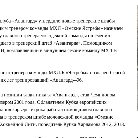
клуба «Авангард» утвердило новые тренерские штабы
ным тренером команды МХЛ «Омские Ястребы» назначен
 главного тренера молодежной команды он сменил
его в тренерский штаб «Авангарда». Помощником
 возглавлявший в минувшем сезоне команду МХЛ-Б —
авного тренера команды МХЛ-Б «Ястребы» назначен Сергей
их лет тренировавший «Авангард»-96.
 позиции защитника за «Авангард», став Чемпионом
изером 2001 года, Обладателем Кубка европейских
чания карьеры игрока работал помощником главного
ода в тренерском штабе молодежной команды «Омские
оккейной Лиги, победитель Кубка Харламова 2012, 2013.