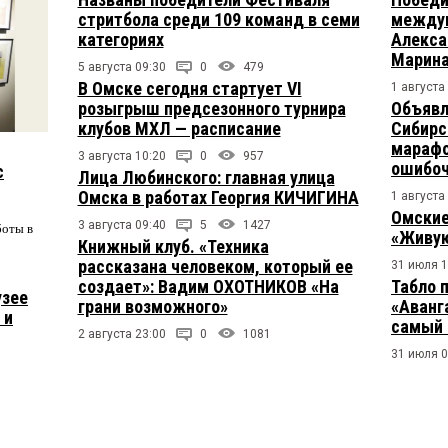
стритбола среди 109 команд в семи
междун
категориях
Алекса
Марина
5 августа 09:30
0
479
В Омске сегодня стартует VI
1 августа
розыгрыш предсезонного турнира
Объявл
клубов МХЛ — расписание
Сибирс
марафо
3 августа 10:20
0
957
ошибо
с
Лица Любинского: главная улица
Омска в работах Георгия КИЧИГИНА
1 августа
Омские
3 августа 09:40
5
1427
боты в
«Живую
Книжный клуб. «Техника
рассказана человеком, который ее
31 июля 1
создает»: Вадим ОХОТНИКОВ «На
Табло 
узее
грани возможного»
«Аванг
 и
самый 
2 августа 23:00
0
1081
31 июля 0