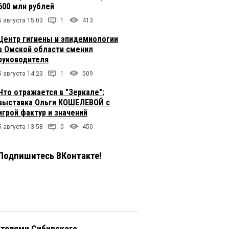
600 млн рублей
5 августа 15:03
1
413
Центр гигиены и эпидемиологии
в Омской области сменил
руководителя
5 августа 14:23
1
509
Что отражается в "Зеркале":
выставка Ольги КОШЕЛЕВОЙ с
игрой фактур и значений
5 августа 13:58
0
450
Подпишитесь ВКонтакте!
телями Сибирского