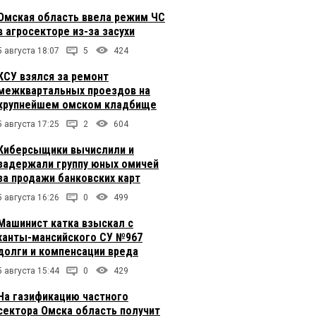
Омская область ввела режим ЧС
в агросекторе из-за засухи
5 августа 18:07
5
424
КСУ взялся за ремонт
межквартальных проездов на
крупнейшем омском кладбище
5 августа 17:25
2
604
Киберсыщики вычислили и
задержали группу юных омичей
за продажи банковских карт
5 августа 16:26
0
499
Машинист катка взыскал с
ханты-мансийского СУ №967
долги и компенсации вреда
5 августа 15:44
0
429
На газификацию частного
сектора Омска область получит