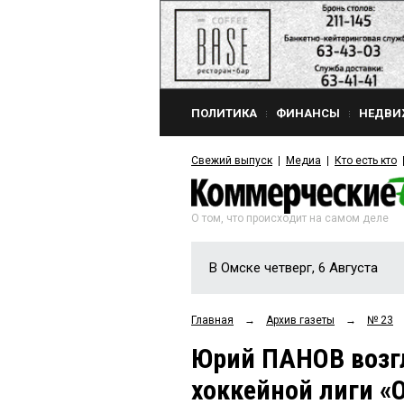
ПОЛИТИКА
ФИНАНСЫ
НЕДВИ
Свежий выпуск
Медиа
Кто есть кто
О том, что происходит на самом деле
В Омске четверг, 6 Августа
Главная
→
Архив газеты
→
№ 23
Юрий ПАНОВ возг
хоккейной лиги «