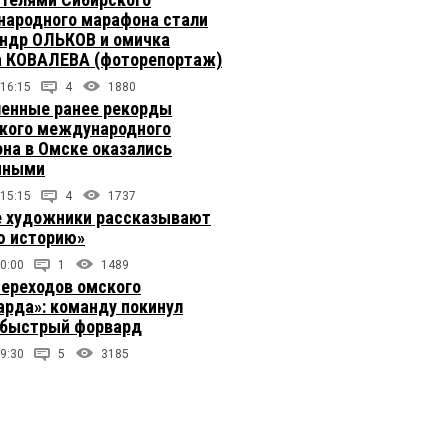
ародного марафона стали
ндр ОЛЬКОВ и омичка
 КОВАЛЕВА (фоторепортаж)
 16:15
4
1880
енные ранее рекорды
кого международного
на в Омске оказались
чными
 15:15
4
1737
 художники рассказывают
 историю»
0:00
1
1489
переходов омского
арда»: команду покинул
быстрый форвард
9:30
5
3185