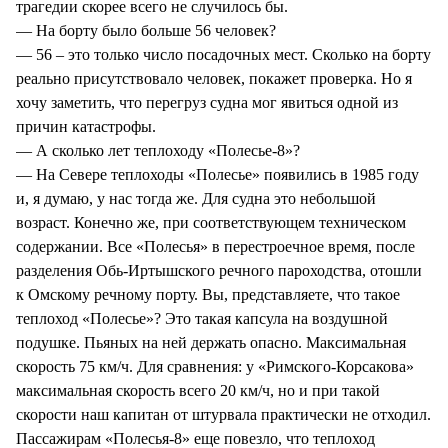
трагедии скорее всего не случилось бы.
— На борту было больше 56 человек?
— 56 – это только число посадочных мест. Сколько на борту
реально присутствовало человек, покажет проверка. Но я
хочу заметить, что перегруз судна мог явиться одной из
причин катастрофы.
— А сколько лет теплоходу «Полесье-8»?
— На Севере теплоходы «Полесье» появились в 1985 году
и, я думаю, у нас тогда же. Для судна это небольшой
возраст. Конечно же, при соответствующем техническом
содержании. Все «Полесья» в перестроечное время, после
разделения Обь-Иртышского речного пароходства, отошли
к Омскому речному порту. Вы, представляете, что такое
теплоход «Полесье»? Это такая капсула на воздушной
подушке. Пьяных на ней держать опасно. Максимальная
скорость 75 км/ч. Для сравнения: у «Римского-Корсакова»
максимальная скорость всего 20 км/ч, но и при такой
скорости наш капитан от штурвала практически не отходил.
Пассажирам «Полесья-8» еще повезло, что теплоход