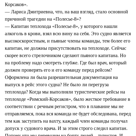
Корсаков».
— Лариса Дмитриевна, что, на ваш взгляд, стало основной
причиной трагедии на «Полесье-8»?
— Капитан теплохода «Полесье-8», у которого нашли
алкоголь в крови, взял всю вину на себя. Это судно является
высокоскоростным, и пьяные члены команды, тем более его
капитан, не должны присутствовать на теплоходе. Сейчас
скорее всего стрелочником сделают пьяного капитана. Но
на проблему надо смотреть глубже. Где был врач, который
должен проверять его и его команду перед рейсом?
Оформлена ли была разрешительная документация на
выпуск в рейс этого судна? Не было ли перегруза
теплохода? Когда мы выполняли туристические рейсы на
теплоходе «Римский-Корсаков», было жесткое требование в
соответствии с речным регистром, что в плавание мы не
отправляемся, пока вся команда не будет обследована, перед
тем как заступить на вахту, каждый член команды получал
допуск у судового врача. И за этим строго следил капитан.
Потому что мы перевозим на борту людей – туристов. И