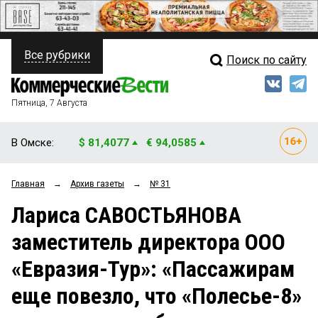
Все рубрики
Поиск по сайту
ПОЛИТИКА
Свежий выпуск
Медиа
ФИНАНСЫ
Пятница, 7 Августа
Кто есть кто
НЕДВИЖИМОСТЬ
В Омске:
$ 81,4077
€ 94,0585
Интервью
БИЗНЕС
Главная
→
Архив газеты
→
№ 31
Мнения
ОБЩЕСТВО
Лариса САВОСТЬЯНОВА
Рейтинги
ЗАКОН
заместитель директора ООО
Блоги
НОВОСТИ КОМПАНИЙ
«Евразия-Тур»: «Пассажирам
Архив
ПРОИСШЕСТВИЯ
еще повезло, что «Полесье-8»