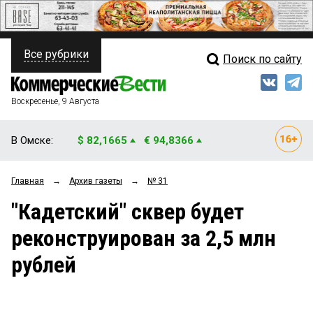
Все рубрики
Поиск по сайту
ПОЛИТИКА
Свежий выпуск
Медиа
ФИНАНСЫ
Воскресенье, 9 Августа
Кто есть кто
НЕДВИЖИМОСТЬ
В Омске:
$ 82,1665
€ 94,8366
Интервью
БИЗНЕС
Главная
→
Архив газеты
→
№ 31
Мнения
ОБЩЕСТВО
"Кадетский" сквер будет
Рейтинги
ЗАКОН
реконструирован за 2,5 млн
Блоги
НОВОСТИ КОМПАНИЙ
рублей
Архив
ПРОИСШЕСТВИЯ