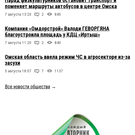
Парад физкультурников остановит транспорт и
поменяет маршруты автобусов в центре Омска
7 августа 13:20
2
845
Компания «Омдорстрой» Валоди ГЕВОРГЯНА
благоустроила площадь у КДЦ «Иртыш»
7 августа 11:20
2
840
Омская область ввела режим ЧС в агросекторе из-за
засухи
5 августа 18:07
7
1137
Все новости общества
→