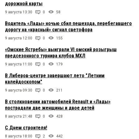
дорожной карты
9 августа 13:30
0
58
Водитель «Лады» ночью сбил пешехода, перебегавшего
дорогу на «красный» сигнал светофора
9 августа 12:00
0
155
«Омские Ястребы» выиграли VI омский розыгрыш
предсезонного турнира клубов МХЛ
9 августа 11:00
0
179
В Либеров-центре завершают лето "Летним
калейдоскопом"
9 августа 09:30
0
211
В столкновении автомобилей Renault и «Лады»
пострадали две женщины и двое детей
8 августа 21:48
0
428
С Днем строителя!
8 августа 18:00
2
442