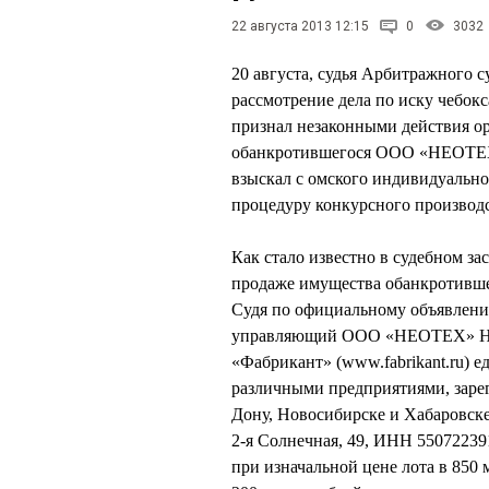
22 августа 2013 12:15
0
3032
20 августа, судья Арбитражного
рассмотрение дела по иску чебок
признал незаконными действия ор
обанкротившегося ООО «НЕОТЕХ»
взыскал с омского индивидуаль
процедуру конкурсного производ
Как стало известно в судебном за
продаже имущества обанкротивше
Судя по официальному объявлению
управляющий ООО «НЕОТЕХ» Ни
«Фабрикант» (www.fabrikant.ru) 
различными предприятиями, зарег
Дону, Новосибирске и Хабаровске
2-я Солнечная, 49, ИНН 55072239
при изначальной цене лота в 850 