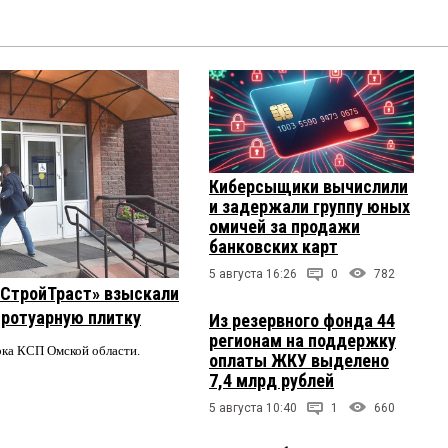
Киберсыщики вычислили
и задержали группу юных
омичей за продажи
банковских карт
5 августа 16:26
0
782
 «СтройТраст» взыскали
 тротуарную плитку
Из резервного фонда 44
регионам на поддержку
ерка КСП Омской области.
оплаты ЖКУ выделено
7,4 млрд рублей
5 августа 10:40
1
660