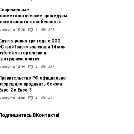
Современные
косметологические процедуры:
возможности и особенности
6 августа 15:20
1
325
Спустя ровно три года с ООО
«СтройТраст» взыскали 14 млн
рублей за гортензии и
тротуарную плитку
6 августа 14:39
4
456
Правительство РФ официально
разрешило продавать бензин
Евро-2 и Евро-3
6 августа 14:00
4
479
Подпишитесь ВКонтакте!