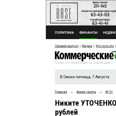
ПОЛИТИКА
ФИНАНСЫ
НЕДВИ
Свежий выпуск
Медиа
Кто есть кто
О том, что происходит на самом деле
В Омске пятница, 7 Августа
Главная
→
Архив газеты
→
№ 31
Никите УТОЧЕНКО
рублей