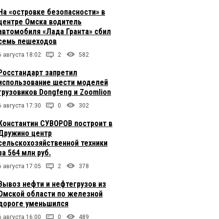
На «островке безопасности» в
центре Омска водитель
автомобиля «Лада Гранта» сбил
семь пешеходов
6 августа 18:02
2
582
Росстандарт запретил
использование шести моделей
грузовиков Dongfeng и Zoomlion
6 августа 17:30
0
302
Константин СУВОРОВ построит в
Дружино центр
сельскохозяйственной техники
за 564 млн руб.
6 августа 17:05
2
378
Вывоз нефти и нефтегрузов из
Омской области по железной
дороге уменьшился
6 августа 16:00
0
489