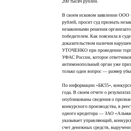
200 тысяч рублей.
В своем исковом заявлении ООО «
рублей, просит суд признать неза
незаконными решения организатор
победителем. Как пояснила в суд
доказательством наличия наруше
УТОЧЕНКО при проведении торгов
УФАС России, которое ответчиком
антимонопольный орган уже приз
только один вопрос — размер убы
По информации «БК55», конкурсн
года. В своем отчете о результа
опубликованы сведения о призн
конкурсного производства, в рее
одного кредитора — ЗАО «Альмасе
указывает управляющий, конкурсн
счет денежных средств, вырученн