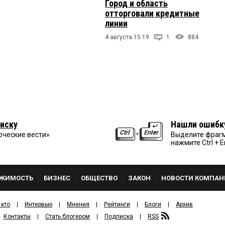
Город и область
отторговали кредитные
линии
4 августа 15:19
1
884
иску
Нашли ошибк
рческие вести»
Выделите фрагм
нажмите Ctrl + E
ЖИМОСТЬ
БИЗНЕС
ОБЩЕСТВО
ЗАКОН
НОВОСТИ КОМПАН
 кто
Интервью
Мнения
Рейтинги
Блоги
Архив
Контакты
Стать блогером
Подписка
RSS