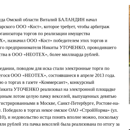
 суда Омской области Виталий БАЛАНДИН начал
сарского ООО «Кост», которое требует, чтобы арбитраж
ганизатора торгов по реализации имущества
, назначил ООО «Кост» победителем этих торгов и
ного предпринимателя Никиты УТОЧЕНКО, проводившего
ства в ООО «НЕОТЕХ», более миллиарда рублей.
седании, поводом для иска стали электронные торги по
гося ООО «НЕОТЕХ», состоявшиеся в апреле 2013 года.
 о торгах в газете «Коммерсант», конкурсный
кита УТОЧЕНКО реализовал на электронной площадке
единым лотом целую пачку векселей, выпущенных девятью
истрированными в Москве, Санкт-Петербурге, Ростове-на-
. Победило в торгах некое омское ОАО «СтройНорма» (ул.
10), и недовольство истца понять вполне можно, поскольку
млн рублей эта пачка векселей была реализована по итогу за