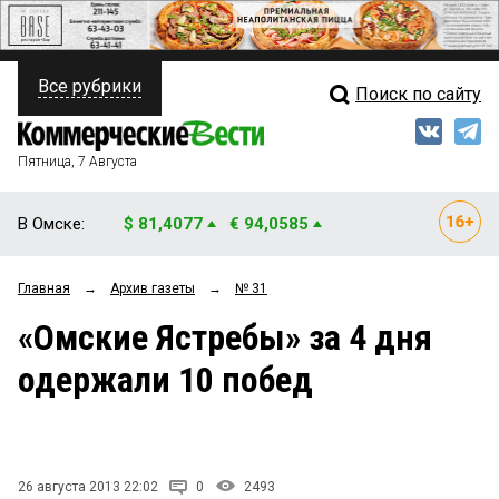
Все рубрики
Поиск по сайту
ПОЛИТИКА
Свежий выпуск
Медиа
ФИНАНСЫ
Пятница, 7 Августа
Кто есть кто
НЕДВИЖИМОСТЬ
В Омске:
$ 81,4077
€ 94,0585
Интервью
БИЗНЕС
Главная
→
Архив газеты
→
№ 31
Мнения
ОБЩЕСТВО
«Омские Ястребы» за 4 дня
Рейтинги
ЗАКОН
одержали 10 побед
Блоги
НОВОСТИ КОМПАНИЙ
Архив
ПРОИСШЕСТВИЯ
26 августа 2013 22:02
0
2493
СТИЛЬ ЖИЗНИ