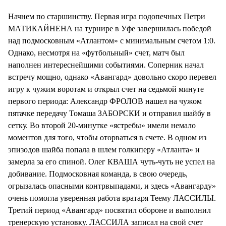
Начнем по старшинству. Первая игра подопечных Петри
МАТИКАЙНЕНА на турнире в Уфе завершилась победой
над подмосковным «Атлантом» с минимальным счетом 1:0.
Однако, несмотря на «футбольный» счет, матч был
наполнен интереснейшими событиями. Соперник начал
встречу мощно, однако «Авангард» довольно скоро перевел
игру к чужим воротам и открыл счет на седьмой минуте
первого периода: Александр ФРОЛОВ нашел на чужом
пятачке передачу Томаша ЗАБОРСКИ и отправил шайбу в
сетку. Во второй 20-минутке «ястребы» имели немало
моментов для того, чтобы оторваться в счете. В одном из
эпизодов шайба попала в шлем голкиперу «Атланта» и
замерла за его спиной. Олег КВАША чуть-чуть не успел на
добивание. Подмосковная команда, в свою очередь,
огрызалась опасными контрвыпадами, и здесь «Авангарду»
очень помогла уверенная работа вратаря Теему ЛАССИЛЫ.
Третий период «Авангард» посвятил обороне и выполнил
тренерскую установку. ЛАССИЛА записал на свой счет