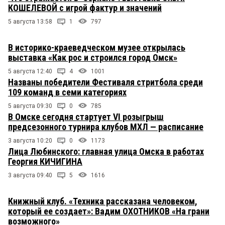
КОШЕЛЕВОЙ с игрой фактур и значений
5 августа 13:58
1
797
В историко-краеведческом музее открылась
выставка «Как рос и строился город Омск»
5 августа 12:40
4
1001
Названы победители Фестиваля стритбола среди
109 команд в семи категориях
5 августа 09:30
0
785
В Омске сегодня стартует VI розыгрыш
предсезонного турнира клубов МХЛ — расписание
3 августа 10:20
0
1173
Лица Любинского: главная улица Омска в работах
Георгия КИЧИГИНА
3 августа 09:40
5
1616
Книжный клуб. «Техника рассказана человеком,
который ее создает»: Вадим ОХОТНИКОВ «На грани
возможного»