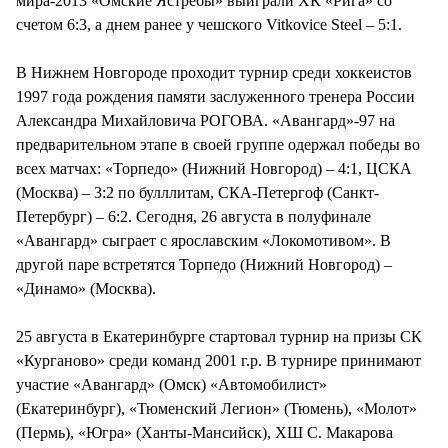
мира-2013 «Омские Ястребы» выиграли ХК «Рига» со
счетом 6:3, а днем ранее у чешского Vitkovice Steel – 5:1.
В Нижнем Новгороде проходит турнир среди хоккеистов
1997 года рождения памяти заслуженного тренера России
Александра Михайловича РОГОВА. «Авангард»-97 на
предварительном этапе в своей группе одержал победы во
всех матчах: «Торпедо» (Нижний Новгород) – 4:1, ЦСКА
(Москва) – 3:2 по булллитам, СКА-Петергоф (Санкт-
Петербург) – 6:2. Сегодня, 26 августа в полуфинале
«Авангард» сыграет с ярославским «Локомотивом». В
другой паре встретятся Торпедо (Нижний Новгород) –
«Динамо» (Москва).
25 августа в Екатеринбурге стартовал турнир на призы СК
«Курганово» среди команд 2001 г.р. В турнире принимают
участие «Авангард» (Омск) «Автомобилист»
(Екатеринбург), «Тюменский Легион» (Тюмень), «Молот»
(Пермь), «Югра» (Ханты-Мансийск), ХШ С. Макарова