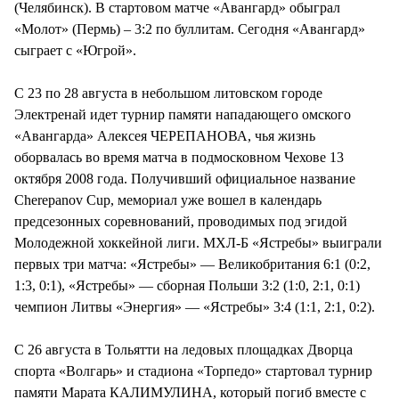
(Челябинск). В стартовом матче «Авангард» обыграл
«Молот» (Пермь) – 3:2 по буллитам. Сегодня «Авангард»
сыграет с «Югрой».
C 23 по 28 августа в небольшом литовском городе
Электренай идет турнир памяти нападающего омского
«Авангарда» Алексея ЧЕРЕПАНОВА, чья жизнь
оборвалась во время матча в подмосковном Чехове 13
октября 2008 года. Получивший официальное название
Cherepanov Cup, мемориал уже вошел в календарь
предсезонных соревнований, проводимых под эгидой
Молодежной хоккейной лиги. МХЛ-Б «Ястребы» выиграли
первых три матча: «Ястребы» — Великобритания 6:1 (0:2,
1:3, 0:1), «Ястребы» — сборная Польши 3:2 (1:0, 2:1, 0:1)
чемпион Литвы «Энергия» — «Ястребы» 3:4 (1:1, 2:1, 0:2).
С 26 августа в Тольятти на ледовых площадках Дворца
спорта «Волгарь» и стадиона «Торпедо» стартовал турнир
памяти Марата КАЛИМУЛИНА, который погиб вместе с