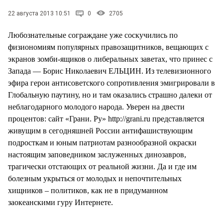
22 августа 2013 10:51
0
2705
Любознательные сограждане уже соскучились по
физиономиям популярных правозащитников, вещающих с
экранов зомби-ящиков о либеральных заветах, что принес с
Запада — Борис Николаевич ЕЛЬЦИН. Из телевизионного
эфира герои антисоветского сопротивления эмигрировали в
Глобальную паутину, но и там оказались страшно далеки от
неблагодарного молодого народа. Уверен на двести
процентов: сайт «Грани. Ру» http://grani.ru представляется
живущим в сегодняшней России антифашиствующим
подросткам и юным патриотам разнообразной окраски
настоящим заповедником заслуженных динозавров,
трагически отстающих от реальной жизни. Да и где им
болезным укрыться от молодых и непочтительных
хищников – политиков, как не в придуманном
заокеанскими гуру Интернете.