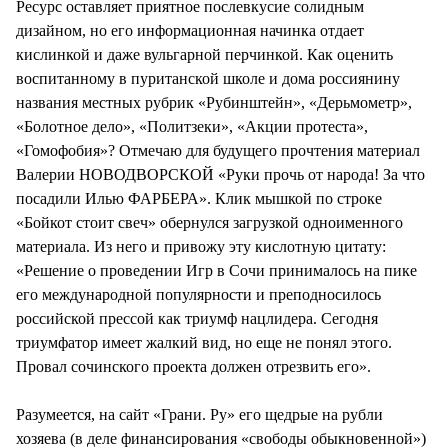
Ресурс оставляет приятное послевкусие солидным
дизайном, но его информационная начинка отдает
кислинкой и даже вульгарной перчинкой. Как оценить
воспитанному в пуританской школе и дома россиянину
названия местных рубрик «Рубинштейн», «Дерьмометр»,
«Болотное дело», «Политзеки», «Акции протеста»,
«Гомофобия»? Отмечаю для будущего прочтения материал
Валерии НОВОДВОРСКОЙ «Руки прочь от народа! За что
посадили Илью ФАРБЕРА». Клик мышкой по строке
«Бойкот стоит свеч» обернулся загрузкой одноименного
материала. Из него и привожу эту кислотную цитату:
«Решение о проведении Игр в Сочи принималось на пике
его международной популярности и преподносилось
российской прессой как триумф нацлидера. Сегодня
триумфатор имеет жалкий вид, но еще не понял этого.
Провал сочинского проекта должен отрезвить его».
Разумеется, на сайт «Грани. Ру» его щедрые на рубли
хозяева (в деле финансирования «свободы обыкновенной»)