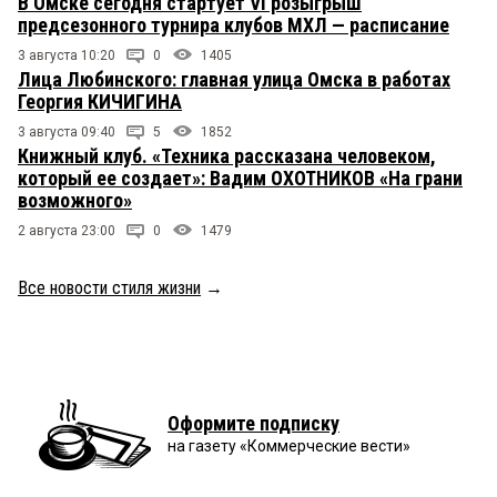
В Омске сегодня стартует VI розыгрыш
предсезонного турнира клубов МХЛ — расписание
3 августа 10:20
0
1405
Лица Любинского: главная улица Омска в работах
Георгия КИЧИГИНА
3 августа 09:40
5
1852
Книжный клуб. «Техника рассказана человеком,
который ее создает»: Вадим ОХОТНИКОВ «На грани
возможного»
2 августа 23:00
0
1479
Все новости стиля жизни
→
Оформите подписку
на газету «Коммерческие вести»