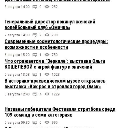
8 августа 14:00
0
252
Генеральный директор покинул женский
волейбольный клуб «Омичка»
7 августа 14:00
2
708
Современные косметологические процедуры:
возможности и особенности
6 августа 15:20
1
750
Что отражается в "Зеркале": выставка Ольги
КОШЕЛЕВОЙ с игрой фактур и значений
5 августа 13:58
1
1023
В историко-краеведческом музее открылась
выставка «Как рос и строился город Омск»
5 августа 12:40
4
1229
Названы победители Фестиваля стритбола среди
109 команд в семи категориях
5 августа 09:30
0
995