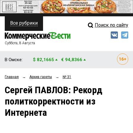
Все рубрики
Поиск по сайту
ПОЛИТИКА
Свежий выпуск
Медиа
ФИНАНСЫ
Суббота, 8 Августа
Кто есть кто
НЕДВИЖИМОСТЬ
В Омске:
$ 82,1665
€ 94,8366
Интервью
БИЗНЕС
Главная
→
Архив газеты
→
№ 31
Мнения
ОБЩЕСТВО
Сергей ПАВЛОВ: Рекорд
Рейтинги
ЗАКОН
политкорректности из
Блоги
НОВОСТИ КОМПАНИЙ
Интернета
Архив
ПРОИСШЕСТВИЯ
СТИЛЬ ЖИЗНИ