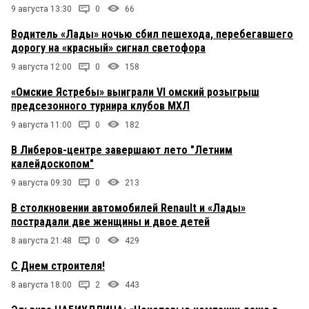
9 августа 13:30
0
66
Водитель «Лады» ночью сбил пешехода, перебегавшего
дорогу на «красный» сигнал светофора
9 августа 12:00
0
158
«Омские Ястребы» выиграли VI омский розыгрыш
предсезонного турнира клубов МХЛ
9 августа 11:00
0
182
В Либеров-центре завершают лето "Летним
калейдоскопом"
9 августа 09:30
0
213
В столкновении автомобилей Renault и «Лады»
пострадали две женщины и двое детей
8 августа 21:48
0
429
С Днем строителя!
8 августа 18:00
2
443