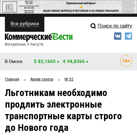
Все рубрики
Поиск по сайту
ПОЛИТИКА
Свежий выпуск
Медиа
ФИНАНСЫ
Воскресенье, 9 Августа
Кто есть кто
НЕДВИЖИМОСТЬ
В Омске:
$ 82,1665
€ 94,8366
Интервью
БИЗНЕС
Главная
→
Архив газеты
→
№ 32
Мнения
ОБЩЕСТВО
Льготникам необходимо
Рейтинги
ЗАКОН
продлить электронные
Блоги
НОВОСТИ КОМПАНИЙ
транспортные карты строго
Архив
ПРОИСШЕСТВИЯ
до Нового года