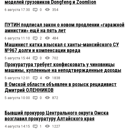
моделей грузовиков Dongfeng и Zoomlion
6 августа 17:30
0
354
ПУТИН подписал закон о новом продлении «гаражной
амнистии» ещё на пять лет
6 августа 11:10
2
484
Машинист катка взыскал с ханты-мансийского СУ
№967 долги и компенсации вреда
5 августа 15:44
0
702
Прокуратура требует конфисковать у чиновницы
машины, купленные на неподтвержденные доходы
5 августа 12:01
4
1838
В Омской области объявлен в розыск рецидивист
Дмитрий ОЛЕННИКОВ
5 августа 10:00
0
872
Бывший прокурор Центрального округа Омска
возглавил прокуратуру Алтайского края
4 августа 14:15
1
1227