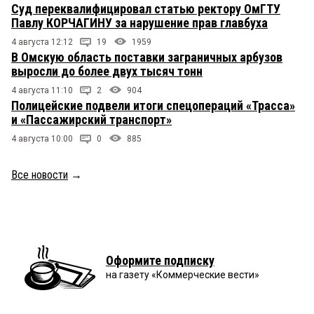
Суд переквалифицировал статью ректору ОмГТУ
Павлу КОРЧАГИНУ за нарушение прав главбуха
4 августа 12:12
19
1959
В Омскую область поставки заграничных арбузов
выросли до более двух тысяч тонн
4 августа 11:10
2
904
Полицейские подвели итоги спецопераций «Трасса»
и «Пассажирский транспорт»
4 августа 10:00
0
885
Все новости
→
Оформите подписку
на газету «Коммерческие вести»