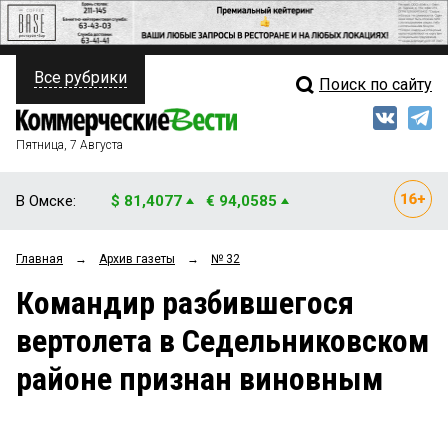
Все рубрики
Поиск по сайту
ПОЛИТИКА
Свежий выпуск
Медиа
ФИНАНСЫ
Пятница, 7 Августа
Кто есть кто
НЕДВИЖИМОСТЬ
В Омске:
$ 81,4077
€ 94,0585
Интервью
БИЗНЕС
Главная
→
Архив газеты
→
№ 32
Мнения
ОБЩЕСТВО
Командир разбившегося
Рейтинги
ЗАКОН
вертолета в Седельниковском
Блоги
НОВОСТИ КОМПАНИЙ
районе признан виновным
Архив
ПРОИСШЕСТВИЯ