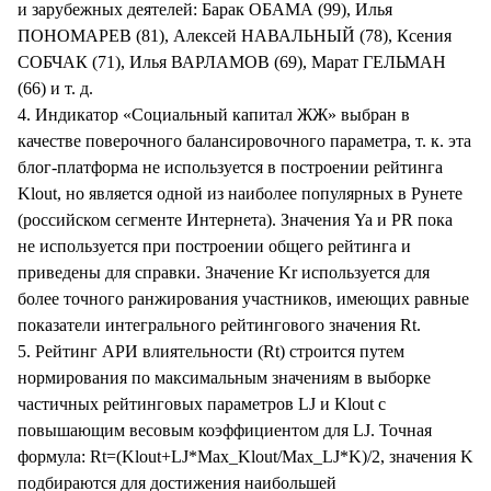
и зарубежных деятелей: Барак ОБАМА (99), Илья
ПОНОМАРЕВ (81), Алексей НАВАЛЬНЫЙ (78), Ксения
СОБЧАК (71), Илья ВАРЛАМОВ (69), Марат ГЕЛЬМАН
(66) и т. д.
4. Индикатор «Социальный капитал ЖЖ» выбран в
качестве поверочного балансировочного параметра, т. к. эта
блог-платформа не используется в построении рейтинга
Klout, но является одной из наиболее популярных в Рунете
(российском сегменте Интернета). Значения Ya и PR пока
не используется при построении общего рейтинга и
приведены для справки. Значение Kr используется для
более точного ранжирования участников, имеющих равные
показатели интегрального рейтингового значения Rt.
5. Рейтинг АРИ влиятельности (Rt) строится путем
нормирования по максимальным значениям в выборке
частичных рейтинговых параметров LJ и Klout с
повышающим весовым коэффициентом для LJ. Точная
формула: Rt=(Klout+LJ*Max_Klout/Max_LJ*K)/2, значения K
подбираются для достижения наибольшей