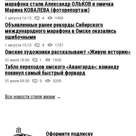
марафона стали Александр ОЛЬКОВ и омичка
Марина КОВАЛЕВА (фоторепортаж)
1 августа 16:15
4
1900
Объявленные ранее рекорды Сибирского
международного марафона в Омске оказались
ошибочными
1 августа 15:15
4
1757
Омские художники рассказывают «Живую историю»
31 июля 10:00
1
1505
Табло переходов омского «Авангарда»: команду
покинул самый быстрый форвард
31 июля 09:30
5
3209
Все новости стиля жизни
→
Оформите подписку