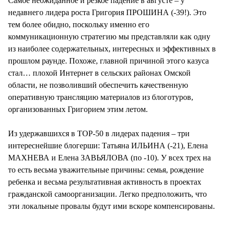
Самое неожиданное и резкое падение в августе – у
недавнего лидера роста Григория ПРОШИНА (-39!). Это
тем более обидно, поскольку именно его
коммуникационную стратегию мы представляли как одну
из наиболее содержательных, интересных и эффективных в
прошлом раунде. Похоже, главной причиной этого казуса
стал… плохой Интернет в сельских районах Омской
области, не позволивший обеспечить качественную
оперативную трансляцию материалов из блоготуров,
организованных Григорием этим летом.
Из удержавшихся в TOP-50 в лидерах падения – три
интереснейшие блогерши: Татьяна ИЛЬИНА (-21), Елена
МАХНЕВА и Елена ЗАВЬЯЛОВА (по -10). У всех трех на
то есть весьма уважительные причины: семья, рождение
ребенка и весьма результативная активность в проектах
гражданской самоорганизации. Легко предположить, что
эти локальные провалы будут ими вскоре компенсированы.