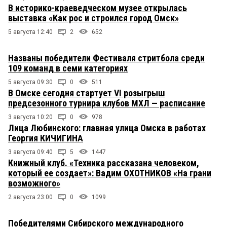
В историко-краеведческом музее открылась
выставка «Как рос и строился город Омск»
5 августа 12:40
2
652
Названы победители Фестиваля стритбола среди
109 команд в семи категориях
5 августа 09:30
0
511
В Омске сегодня стартует VI розыгрыш
предсезонного турнира клубов МХЛ — расписание
3 августа 10:20
0
978
Лица Любинского: главная улица Омска в работах
Георгия КИЧИГИНА
3 августа 09:40
5
1447
Книжный клуб. «Техника рассказана человеком,
который ее создает»: Вадим ОХОТНИКОВ «На грани
возможного»
2 августа 23:00
0
1099
Победителями Сибирского международного