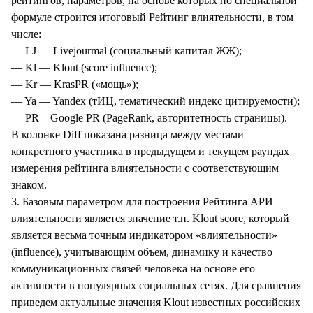
рейтингов, параметров, на основе которых по специальной
формуле строится итоговый Рейтинг влиятельности, в том
числе:
— LJ — Livejourmal (социальный капитал ЖЖ);
— Kl — Klout (score influence);
— Kr — KrasPR («мощь»);
— Ya — Yandex (тИЦ, тематический индекс цитируемости);
— PR – Google PR (PageRank, авторитетность страницы).
В колонке Diff показана разница между местами
конкретного участника в предыдущем и текущем раундах
измерения рейтинга влиятельности с соответствующим
знаком.
3. Базовым параметром для построения Рейтинга АРИ
влиятельности является значение т.н. Klout score, который
является весьма точным индикатором «влиятельности»
(influence), учитывающим объем, динамику и качество
коммуникационных связей человека на основе его
активности в популярных социальных сетях. Для сравнения
приведем актуальные значения Klout известных российских