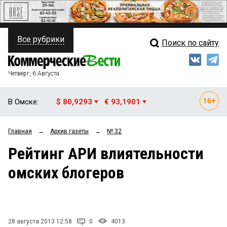
Все рубрики
Поиск по сайту
ПОЛИТИКА
Свежий выпуск
Медиа
ФИНАНСЫ
Четверг, 6 Августа
Кто есть кто
НЕДВИЖИМОСТЬ
В Омске:
$ 80,9293
€ 93,1901
Интервью
БИЗНЕС
Главная
→
Архив газеты
→
№ 32
Мнения
ОБЩЕСТВО
Рейтинг АРИ влиятельности
Рейтинги
ЗАКОН
омских блогеров
Блоги
НОВОСТИ КОМПАНИЙ
Архив
ПРОИСШЕСТВИЯ
28 августа 2013 12:58
0
4013
СТИЛЬ ЖИЗНИ