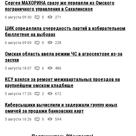
Сергея МАХОРИНА сразу же перевели из Омского
пограничного управления в Сахалинское
6 августа 09:30
0
271
ЦИК определила очередность партий в избирательном
бюллетене на выборах
6 августа 09:00
0
228
Омская область ввела режим ЧС в агросекторе из-за
засухи
5 августа 18:07
6
486
КСУ взялся за ремонт межквартальных проездов на
крупнейшем омском кладбище
5 августа 17:25
2
672
Киберсыщики вычислили и задержали группу юных
омичей за продажи банковских карт
5 августа 16:26
0
594