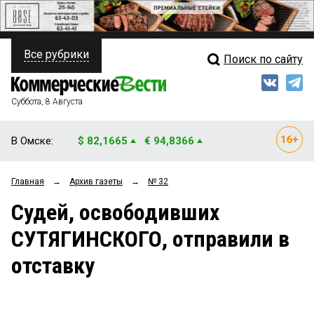
Все рубрики
Поиск по сайту
ПОЛИТИКА
Свежий выпуск
Медиа
ФИНАНСЫ
Суббота, 8 Августа
Кто есть кто
НЕДВИЖИМОСТЬ
В Омске:
$ 82,1665
€ 94,8366
Интервью
БИЗНЕС
Главная
→
Архив газеты
→
№ 32
Мнения
ОБЩЕСТВО
Судей, освободивших
Рейтинги
ЗАКОН
СУТЯГИНСКОГО, отправили в
Блоги
НОВОСТИ КОМПАНИЙ
отставку
Архив
ПРОИСШЕСТВИЯ
СТИЛЬ ЖИЗНИ