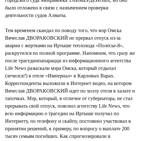
городского суда Мейрамбека ТАЙМЕРДЕНОВА, но оно
было отложено в связи с назначением проверки
деятельности судов Алматы.
Тем временем скандал по поводу того, что мэр Омска
Вячеслав ДВОРАКОВСКИЙ не прервал отпуск из-за
аварии с жертвами на Иртыше теплохода «Полесье-8»,
раскрутился по полной программе. Напомним, что сразу же
после трагедиипапарацци из информационного агентства
Life News разыскали мэра Омска, который отдыхал
(лечился?) в отеле «Империал» в Карловых Варах.
Корреспонденты выложили в Интернет видео, на котором
Вячеслав ДВОРАКОВСКИЙ идет по холлу отеля в халате и
тапочках. Мэр, который, в отличие от губернатора, не стал
прерывать свой отпуск, пояснил агентству Life News, что
всю информацию о трагедии на Иртыше получал по
Интернету, по телефону и скайпу, постоянно участвовал в
принятии решений, к примеру, по вопросу о выплате 200
тысяч семьям погибших. Как спрогнозировали в