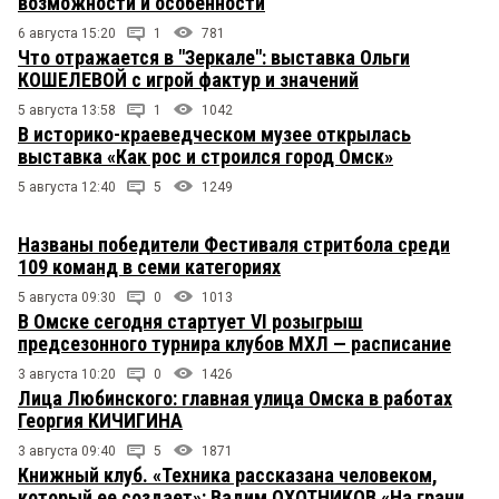
возможности и особенности
6 августа 15:20
1
781
Что отражается в "Зеркале": выставка Ольги
КОШЕЛЕВОЙ с игрой фактур и значений
5 августа 13:58
1
1042
В историко-краеведческом музее открылась
выставка «Как рос и строился город Омск»
5 августа 12:40
5
1249
Названы победители Фестиваля стритбола среди
109 команд в семи категориях
5 августа 09:30
0
1013
В Омске сегодня стартует VI розыгрыш
предсезонного турнира клубов МХЛ — расписание
3 августа 10:20
0
1426
Лица Любинского: главная улица Омска в работах
Георгия КИЧИГИНА
3 августа 09:40
5
1871
Книжный клуб. «Техника рассказана человеком,
который ее создает»: Вадим ОХОТНИКОВ «На грани