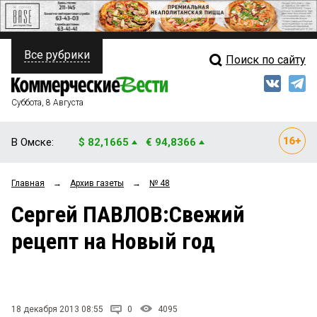
Все рубрики
Поиск по сайту
ПОЛИТИКА
Свежий выпуск
Медиа
ФИНАНСЫ
Суббота, 8 Августа
Кто есть кто
НЕДВИЖИМОСТЬ
В Омске:
$ 82,1665
€ 94,8366
Интервью
БИЗНЕС
Главная
→
Архив газеты
→
№ 48
Мнения
ОБЩЕСТВО
Сергей ПАВЛОВ:Свежий
Рейтинги
ЗАКОН
рецепт на Новый год
Блоги
НОВОСТИ КОМПАНИЙ
Архив
ПРОИСШЕСТВИЯ
18 декабря 2013 08:55
0
4095
СТИЛЬ ЖИЗНИ