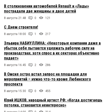
В столкновении автомобилей Renault и «Лады»
пострадали две женщины и двое детей
8 августа 21:48
0
121
С Днем строителя!
8 августа 18:00
1
217
Эльвира НАБИУЛЛИНА: «Некоторые компании даже в
убыток себе пытаются удержать рабочую силу на
производствах, хотя спрос в их секторах объективно
падает»
8 августа 16:45
2
286
В Омске остро встал запрос на площадки для
мероприятий – нужно что-то кроме Любинского
проспекта
8 августа 15:30
0
455
Юрий ИЦКОВ, народный артист РФ: «Когда достигаешь
потолка, становится неинтересно»
8 августа 14:00
0
314