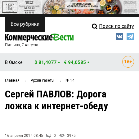
Все рубрики
Поиск по сайту
ПОЛИТИКА
Свежий выпуск
Медиа
ФИНАНСЫ
Пятница, 7 Августа
Кто есть кто
НЕДВИЖИМОСТЬ
В Омске:
$ 81,4077
€ 94,0585
Интервью
БИЗНЕС
Главная
→
Архив газеты
→
№ 14
Мнения
ОБЩЕСТВО
Сергей ПАВЛОВ: Дорога
Рейтинги
ЗАКОН
ложка к интернет-обеду
Блоги
НОВОСТИ КОМПАНИЙ
Архив
ПРОИСШЕСТВИЯ
16 апреля 2014 08:45
0
3975
СТИЛЬ ЖИЗНИ