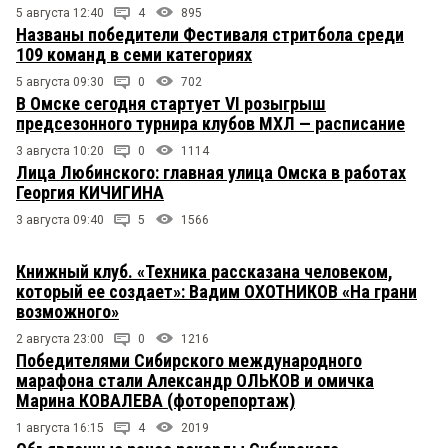
5 августа 12:40
4
895
Названы победители Фестиваля стритбола среди
109 команд в семи категориях
5 августа 09:30
0
702
В Омске сегодня стартует VI розыгрыш
предсезонного турнира клубов МХЛ — расписание
3 августа 10:20
0
1114
Лица Любинского: главная улица Омска в работах
Георгия КИЧИГИНА
3 августа 09:40
5
1566
Книжный клуб. «Техника рассказана человеком,
который ее создает»: Вадим ОХОТНИКОВ «На грани
возможного»
2 августа 23:00
0
1216
Победителями Сибирского международного
марафона стали Александр ОЛЬКОВ и омичка
Марина КОВАЛЕВА (фоторепортаж)
1 августа 16:15
4
2019