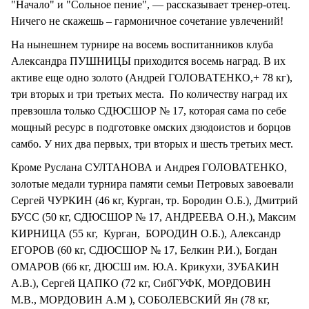
"Начало" и "Сольное пение", — рассказывает тренер-отец.
Ничего не скажешь – гармоничное сочетание увлечений!
На нынешнем турнире на восемь воспитанников клуба
Александра ПУШНИЦЫ приходится восемь наград. В их
активе еще одно золото (Андрей ГОЛОВАТЕНКО,+ 78 кг),
три вторых и три третьих места. По количеству наград их
превзошла только СДЮСШОР № 17, которая сама по себе
мощный ресурс в подготовке омских дзюдоистов и борцов
самбо. У них два первых, три вторых и шесть третьих мест.
Кроме Руслана СУЛТАНОВА и Андрея ГОЛОВАТЕНКО,
золотые медали турнира памяти семьи Петровых завоевали
Сергей ЧУРКИН (46 кг, Курган, тр. Бородин О.Б.), Дмитрий
БУСС (50 кг, СДЮСШОР № 17, АНДРЕЕВА О.Н.), Максим
КИРНИЦА (55 кг, Курган, БОРОДИН О.Б.), Александр
ЕГОРОВ (60 кг, СДЮСШОР № 17, Белкин Р.И.), Богдан
ОМАРОВ (66 кг, ДЮСШ им. Ю.А. Крикухи, ЗУБАКИН
А.В.), Сергей ЦАПКО (72 кг, СибГУФК, МОРДОВИН
М.В., МОРДОВИН A.M ), СОБОЛЕВСКИЙ Ян (78 кг,