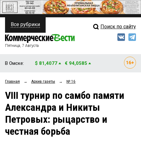
Все рубрики
Поиск по сайту
ПОЛИТИКА
Свежий выпуск
Медиа
ФИНАНСЫ
Пятница, 7 Августа
Кто есть кто
НЕДВИЖИМОСТЬ
В Омске:
$ 81,4077
€ 94,0585
Интервью
БИЗНЕС
Главная
→
Архив газеты
→
№ 16
Мнения
ОБЩЕСТВО
VIII турнир по самбо памяти
Рейтинги
ЗАКОН
Александра и Никиты
Блоги
НОВОСТИ КОМПАНИЙ
Петровых: рыцарство и
Архив
ПРОИСШЕСТВИЯ
честная борьба