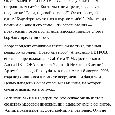
Омска Валентин МУРЗИН. - Саша был убежденным
сторонником самбо. Когда мы с ним тренировались, я
предлагал: "Саша, надевай кимоно!". Ответ всегда был
один: "Буду бороться только в куртке самбо!". Мы всегда
помним о Саше и его семье. Эти соревнования —
прекрасный повод пропаганды высоких идеалов спорта,
борьбы с преступностью.
Корреспондент столичной газеты "Известия", главный
редактор журнала "Право на выбор" Александр ПЕТРОВ,
его жена, преподаватель ОмГУ им Ф.М. Достоевского
Алена ПЕТРОВА, сыновья 7-летний Никита и 3-летний
Артем были злодейски убиты в горах Алтая 8 августа 2006
года подкравшимся в темноте вооруженным бандитом.
Целью нападения была старенькая машина, на которой
семья отправилась в отпуск..
Валентин МУРЗИН уверен: то, что сейчас очень часто в
средствах массовой информации называют имена бандитов,
убийц, показывают их фотографии, неправильно. Они не