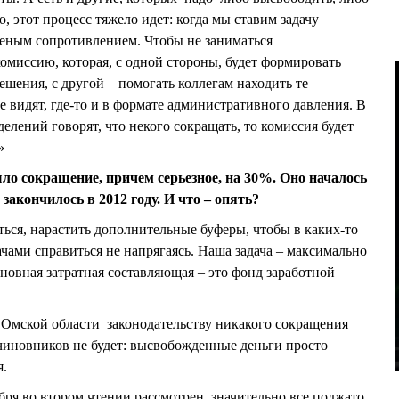
о, этот процесс тяжело идет: когда мы ставим задачу
шеным сопротивлением. Чтобы не заниматься
омиссию, которая, с одной стороны, будет формировать
шения, с другой – помогать коллегам находить те
 видят, где-то и в формате административного давления. В
елений говорят, что некого сокращать, то комиссия будет
»
ыло сокращение, причем серьезное, на 30%. Оно началось
закончилось в 2012 году. И что – опять?
ться, нарастить дополнительные буферы, чтобы в каких-то
чами справиться не напрягаясь. Наша задача – максимально
новная затратная составляющая – это фонд заработной
 Омской области законодательству никакого сокращения
чиновников не будет: высвобожденные деньги просто
я.
бря во втором чтении рассмотрен, значительно все поджато.