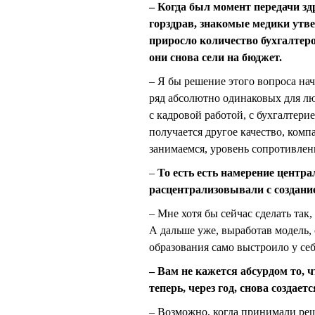
– Когда был момент передачи зд
горздрав, знакомые медики утве
приросло количество бухгалтер
они снова сели на бюджет.
– Я бы решение этого вопроса на
ряд абсолютно одинаковых для лю
с кадровой работой, с бухгалтери
получается другое качество, ком
занимаемся, уровень сопротивлени
–
То есть есть намерение центра
расцентрализовывали с создани
– Мне хотя бы сейчас сделать так
А дальше уже, выработав модель, 
образования само выстроило у себя
– Вам не кажется абсурдом то,
теперь, через год, снова создаетс
– Возможно, когда принимали реш