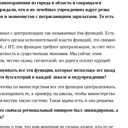
равоохранения из города в область и сокращался
рждали, что в их лечебных учреждениях вдруг резко
ов и экономистов с потрясающими зарплатами. То есть
чинал с централизации так называемых бэк-функций. Есть
бого органа исполнительной власти функций, это связано
ей, с ИТ, эти функции требуют централизации, за счет чего
пактность и существенная экономия. Мы сейчас этим
я, честно скажу, гигантский, но дорогу осилит идущий.
лизовать все эти функции, которые несколько лет назад
ем бухгалтерий в каждой школе и медучреждении?
, чтобы по министерствам все эти функции централизовать.
скопировать ее, к примеру, на школы, чтобы министерство
 внутри такую систему. Такая задача есть, и она решаема.
 что сначала региональный минпром был ликвидирован, а
я?
ение о том, что нам минпром не сильно нужен, кто-то не