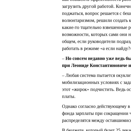
загрузить другой работой. Конечн
поджаться, вопрос решается с бе
волюнтаризмом, решили создать к
какие-то тщательно взвешенные ре
возможности, которых сами они не
общем, если руководители подразд
работать в режиме «а если найду?
–
Но совсем недавно уже ведь б
при Леониде Константиновиче и 
– Любая система пытается окукли
мобилизационных условиях с зада
этот «жирок» подчистить. Ведь ос
платы.
Однако согласно действующему в
фонда зарплаты при сокращении 
распределятся между оставшимис
В бюджете, который будет 25 дека