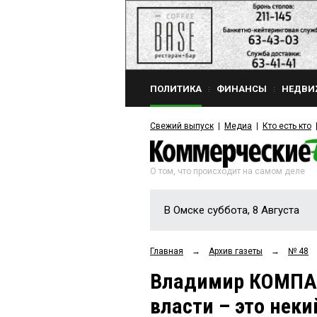
ПОЛИТИКА
ФИНАНСЫ
НЕДВИ
Свежий выпуск
Медиа
Кто есть кто
О том, что происходит на самом деле
В Омске суббота, 8 Августа
Главная
→
Архив газеты
→
№ 48
Владимир КОМПА
власти – это нек