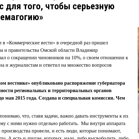
с для того, чтобы серьезную
демагогию»
и в «Коммерческие вести» в очередной раз пришел
ра и правительства Омской области Владимир
о сокращении чиновников на 10%, о своем отношении к
а и журналистам и ответил на множество вопросов
ом вестнике» опубликовано распоряжение губернатора
нности региональных и территориальных органов
о мая 2015 года. Создана и специальная комиссия. Чем
понимаю, что, ставя задачи, важно давать инструменты к их
му с ними нужно отдельно работать. Мы внутри аппарата
 производства провели, и есть люди, которые понимают,
ты. А есть и другие, которых надо либо высвободить, либо