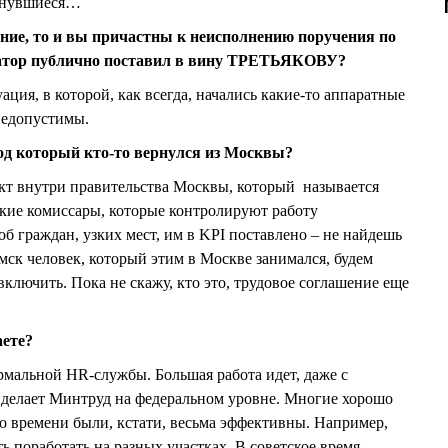
ернувшиеся…
ние, то и вы причастны к неисполнению поручения по
натор публично поставил в вину ТРЕТЬЯКОВУ?
ация, в которой, как всегда, начались какие-то аппаратные
недопустимы.
под который кто-то вернулся из Москвы?
кт внутри правительства Москвы, который называется
такие комиссары, которые контролируют работу
об граждан, узких мест, им в KPI поставлено – не найдешь
мск человек, который этим в Москве занимался, будем
 включить. Пока не скажу, кто это, трудовое соглашение еще
аете?
рмальной HR-службы. Большая работа идет, даже с
 делает Минтруд на федеральном уровне. Многие хорошо
го времени были, кстати, весьма эффективны. Например,
ь поработать на разных участках. В советское время