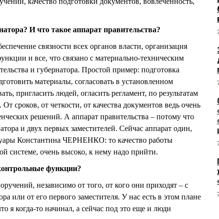
чений, качество подготовки документов, вовлеченность,
натора? И что такое аппарат правительства?
еспечение связности всех органов власти, организация
ункции и все, что связано с материально-техническим
тельства и губернатора. Простой пример: подготовка
дготовить материалы, согласовать в установленном
ать, пригласить людей, огласить регламент, по результатам
 От сроков, от четкости, от качества документов ведь очень
енческих решений. А аппарат правительства – потому что
атора и двух первых заместителей. Сейчас аппарат один,
емуары Константина ЧЕРНЕНКО: то качество работы
ой системе, очень высоко, к нему надо прийти.
 контрольные функции?
ручений, независимо от того, от кого они приходят – с
ра или от его первого заместителя. У нас есть в этом плане
то я когда-то начинал, а сейчас под это еще и люди