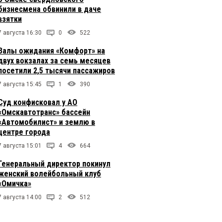
бизнесмена обвинили в даче
взятки
7 августа 16:30
0
522
Залы ожидания «Комфорт» на
двух вокзалах за семь месяцев
посетили 2,5 тысячи пассажиров
7 августа 15:45
1
390
Суд конфисковал у АО
«Омскавтотранс» бассейн
«Автомобилист» и землю в
центре города
7 августа 15:01
4
664
Генеральный директор покинул
женский волейбольный клуб
«Омичка»
7 августа 14:00
2
512