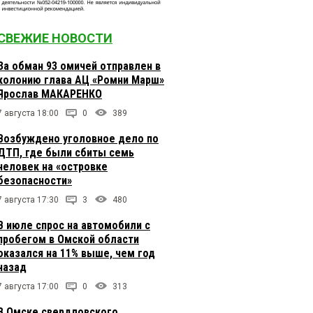
СВЕЖИЕ НОВОСТИ
За обман 93 омичей отправлен в
колонию глава АЦ «Ромни Марш»
Ярослав МАКАРЕНКО
7 августа 18:00
0
389
Возбуждено уголовное дело по
ДТП, где были сбиты семь
человек на «островке
безопасности»
7 августа 17:30
3
480
В июле спрос на автомобили с
пробегом в Омской области
оказался на 11% выше, чем год
назад
7 августа 17:00
0
313
В Омске свердловского