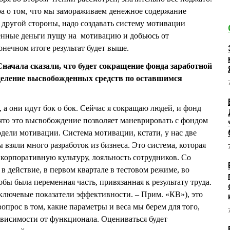
ра о том, что мы замораживаем денежное содержание
 другой стороны, надо создавать систему мотивации
енные деньги пущу на мотивацию и добьюсь от
онечном итоге результат будет выше.
Сначала сказали, что будет сокращение фонда заработной
еделение высвобожденных средств по оставшимся
 а они идут бок о бок. Сейчас я сокращаю людей, и фонд
что это высвобождение позволяет маневрировать с фондом
дели мотивации. Система мотивации, кстати, у нас две
ы взяли много разработок из бизнеса. Это система, которая
орпоративную культуру, лояльность сотрудников. Со
в действие, в первом квартале в тестовом режиме, во
обы была переменная часть, привязанная к результату труда.
лючевые показатели эффективности. – Прим. «КВ»), это
опрос в том, какие параметры и веса мы берем для того,
ависимости от функционала. Оцениваться будет