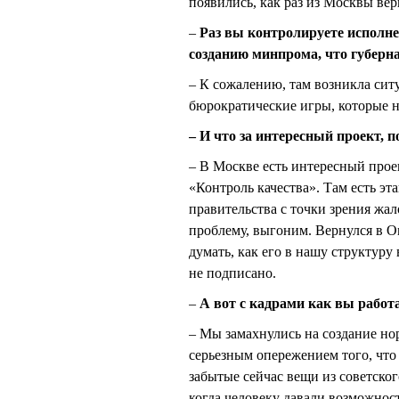
появились, как раз из Москвы в
–
Раз вы контролируете исполне
созданию минпрома, что губер
– К сожалению, там возникла ситу
бюрократические игры, которые 
– И что за интересный проект, 
– В Москве есть интересный прое
«Контроль качества». Там есть э
правительства с точки зрения жал
проблему, выгоним. Вернулся в О
думать, как его в нашу структуру
не подписано.
–
А вот с кадрами как вы работ
– Мы замахнулись на создание но
серьезным опережением того, что
забытые сейчас вещи из советско
когда человеку давали возможност