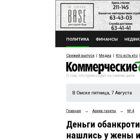
ПОЛИТИКА
ФИНАНСЫ
НЕДВИ
Свежий выпуск
Медиа
Кто есть кто
О том, что происходит на самом деле
В Омске пятница, 7 Августа
Главная
→
Архив газеты
→
№ 4
Деньги обанкрот
нашлись у жены и