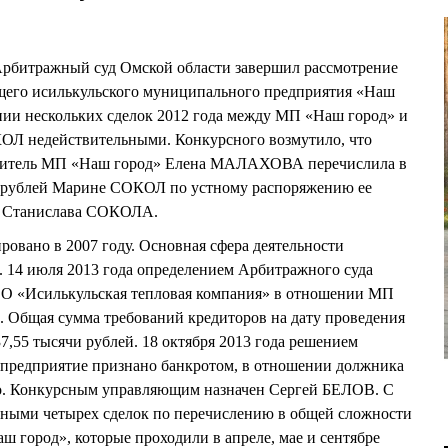
 Арбитражный суд Омской области завершил рассмотрение
щего исилькульского муниципального предприятия «Наш
ии нескольких сделок 2012 года между МП «Наш город» и
Л недействительными. Конкурсного возмутило, что
водитель МП «Наш город» Елена МАЛАХОВА перечислила в
 рублей Марине СОКОЛ по устному распоряжению ее
ля Станислава СОКОЛА.
овано в 2007 году. Основная сфера деятельности
. 14 июля 2013 года определением Арбитражного суда
ОО «Исилькульская тепловая компания» в отношении МП
. Общая сумма требований кредиторов на дату проведения
7,55 тысячи рублей. 18 октября 2013 года решением
 предприятие признано банкротом, в отношении должника
во. Конкурсным управляющим назначен Сергей БЕЛОВ. С
ьными четырех сделок по перечислению в общей сложности
ш город», которые проходили в апреле, мае и сентябре