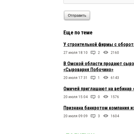
Отправить
Еще по теме
У строительной фирмы с оборот
27 июля 18:10
2
2160
В Омской области продают сырз
«Сыроварня Побочино»
20 июля 17:31
1
6143
Омичей приглашают на вебинар 
20 июля 15:04
0
1576
Признана банкротом компания и
20 июля 09:09
3
1604