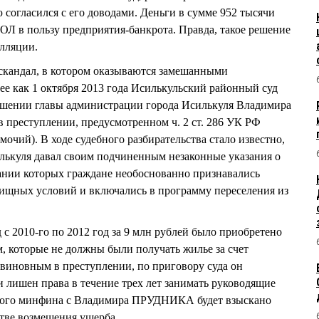
 согласился с его доводами. Деньги в сумме 952 тысячи
Л в пользу предприятия-банкрота. Правда, такое решение
елляции.
 скандал, в котором оказываются замешанными
ее как 1 октября 2013 года Исилькульский районный суд
ношении главы администрации города Исилькуля Владимира
преступлении, предусмотренном ч. 2 ст. 286 УК РФ
чий). В ходе судебного разбирательства стало известно,
лькуля давал своим подчиненным незаконные указания о
ании которых граждане необоснованно признавались
щных условий и включались в программу переселения из
 с 2010-го по 2012 год за 9 млн рублей было приобретено
м, которые не должны были получать жилье за счет
виновным в преступлении, по приговору суда он
и лишен права в течение трех лет занимать руководящие
ьного минфина с Владимира ПРУДНИКА будет взыскано
стве возмещения ущерба.