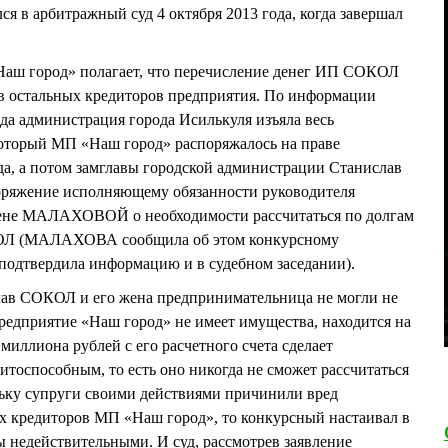
я в арбитражный суд 4 октября 2013 года, когда завершал
ш город» полагает, что перечисление денег ИП СОКОЛ
ав остальных кредиторов предприятия. По информации
да администрация города Исилькуля изъяла весь
оторый МП «Наш город» распоряжалось на праве
ода, а потом замглавы городской администрации Станислав
оряжение исполняющему обязанности руководителя
ене МАЛАХОВОЙ о необходимости рассчитаться по долгам
КОЛ (МАЛАХОВА сообщила об этом конкурсному
 подтвердила информацию и в судебном заседании).
ав СОКОЛ и его жена предпринимательница не могли не
предприятие «Наш город» не имеет имущества, находится на
миллиона рублей с его расчетного счета сделает
итоспособным, то есть оно никогда не сможет рассчитаться
льку супруги своими действиями причинили вред
 кредиторов МП «Наш город», то конкурсный настаивал в
ы недействительными. И суд, рассмотрев заявление