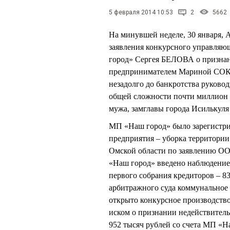
5 февраля 2014 10:53
2
5662
На минувшей неделе, 30 января,
заявления конкурсного управляю
город» Сергея БЕЛОВА о признан
предпринимателем Мариной СОКО
незадолго до банкротства руко
общей сложности почти миллион
мужа, замглавы города Исильку
МП «Наш город» было зарегистрир
предприятия – уборка территории
Омской области по заявлению О
«Наш город» введено наблюдение
первого собрания кредиторов – 83
арбитражного суда коммунальное
открыто конкурсное производст
иском о признании недействител
952 тысяч рублей со счета МП «На