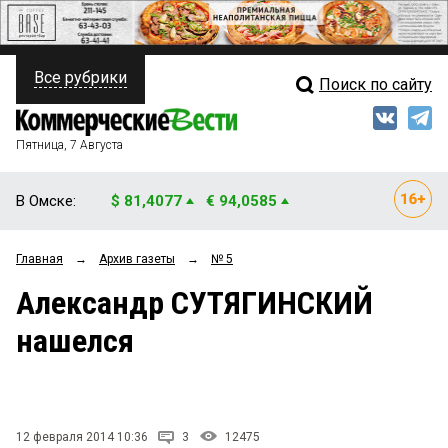
Все рубрики
Поиск по сайту
ПОЛИТИКА
Свежий выпуск
Медиа
ФИНАНСЫ
Пятница, 7 Августа
Кто есть кто
НЕДВИЖИМОСТЬ
В Омске:
$ 81,4077
€ 94,0585
Интервью
БИЗНЕС
Главная
→
Архив газеты
→
№ 5
Мнения
ОБЩЕСТВО
Александр СУТЯГИНСКИЙ
Рейтинги
ЗАКОН
нашелся
Блоги
НОВОСТИ КОМПАНИЙ
Архив
ПРОИСШЕСТВИЯ
12 февраля 2014 10:36
3
12475