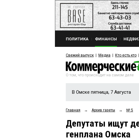
ПОЛИТИКА
ФИНАНСЫ
НЕДВИ
Свежий выпуск
Медиа
Кто есть кто
О том, что происходит на самом деле
В Омске пятница, 7 Августа
Главная
→
Архив газеты
→
№ 5
Депутаты ищут де
генплана Омска