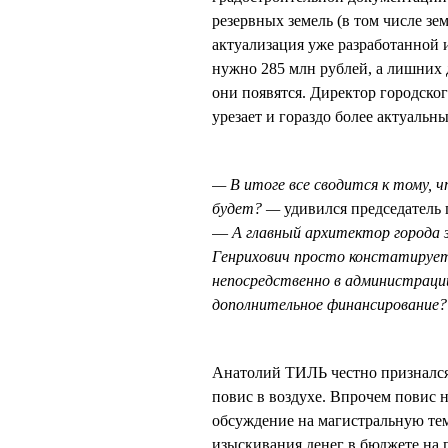
резервных земель (в том числе з
актуализация уже разработанной 
нужно 285 млн рублей, а лишних д
они появятся. Директор городск
урезает и гораздо более актуаль
— В итоге все сводится к тому, ч
будет? —
удивился председател
—
А главный архитектор города з
Генрихович просто констатирует,
непосредственно в администраци
дополнительное финансирование?
Анатолий ТИЛЬ честно признался, 
повис в воздухе. Впрочем повис
обсуждение на магистральную т
изыскивания денег в бюджете на