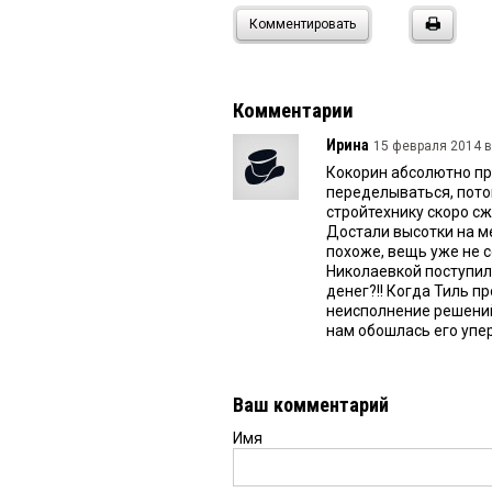
Комментировать
Комментарии
Ирина
15 февраля 2014 в
Кокорин абсолютно пра
переделываться, потом
стройтехнику скоро сж
Достали высотки на ме
похоже, вещь уже не с
Николаевкой поступили
денег?!! Когда Тиль 
неисполнение решений 
нам обошлась его упер
Ваш комментарий
Имя