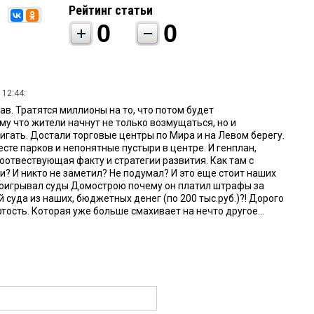
Рейтинг статьи
0
0
 12:44:
в. Тратятся миллионы на то, что потом будет
у что жители начнут не только возмущаться, но и
игать. Достали торговые центры по Мира и на Левом берегу.
сте парков и непонятные пустыри в центре. И генплан,
оотвествующая факту и стратегии развития. Как там с
? И никто не заметил? Не подумал? И это еще стоит наших
проигрывал суды Домострою почему он платил штрафы за
суда из наших, бюджетных денег (по 200 тыс.руб.)?! Дорого
тость. Которая уже больше смахивает на нечто другое...