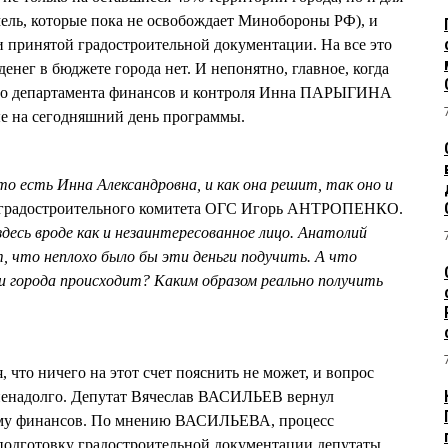
емель, которые пока не освобождает Минобороны РФ), и
и принятой градостроительной документации. На все это
енег в бюджете города нет. И непонятно, главное, когда
ого департамента финансов и контроля Инна ПАРЫГИНА
ные на сегодняшний день программы.
то есть Инна Александровна, и как она решит, так оно и
ь градостроительного комитета ОГС Игорь АНТРОПЕНКО.
десь вроде как и незаинтересованное лицо. Анатолий
 что неплохо было бы эти деньги подучить. А что
и города происходит? Каким образом реально получить
что ничего на этот счет пояснить не может, и вопрос
 ненадолго. Депутат Вячеслав ВАСИЛЬЕВ вернул
ему финансов. По мнению ВАСИЛЬЕВА, процесс
 подготовку градостроительной документации депутаты