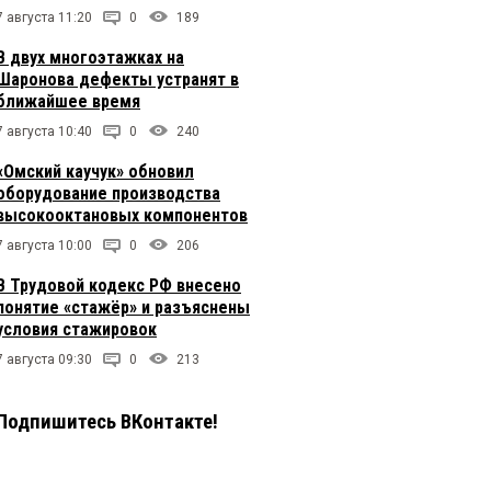
7 августа 11:20
0
189
В двух многоэтажках на
Шаронова дефекты устранят в
ближайшее время
7 августа 10:40
0
240
«Омский каучук» обновил
оборудование производства
высокооктановых компонентов
7 августа 10:00
0
206
В Трудовой кодекс РФ внесено
понятие «стажёр» и разъяснены
условия стажировок
7 августа 09:30
0
213
Подпишитесь ВКонтакте!