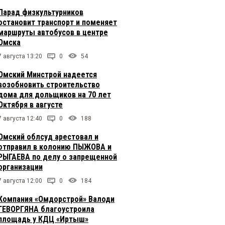
Парад физкультурников
остановит транспорт и поменяет
маршруты автобусов в центре
Омска
7 августа 13:20
0
54
Омский Минстрой надеется
возобновить строительство
дома для дольщиков на 70 лет
Октября в августе
7 августа 12:40
0
188
Омский облсуд арестовал и
отправил в колонию ПЫЖОВА и
РЫГАЕВА по делу о запрещенной
организации
7 августа 12:00
0
184
Компания «Омдорстрой» Валоди
ГЕВОРГЯНА благоустроила
площадь у КДЦ «Иртыш»