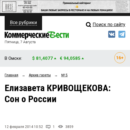
Все рубрики
Поиск по сайту
ПОЛИТИКА
Свежий выпуск
Медиа
ФИНАНСЫ
Пятница, 7 Августа
Кто есть кто
НЕДВИЖИМОСТЬ
В Омске:
$ 81,4077
€ 94,0585
Интервью
БИЗНЕС
Главная
→
Архив газеты
→
№ 5
Мнения
ОБЩЕСТВО
Елизавета КРИВОЩЕКОВА:
Рейтинги
ЗАКОН
Сон о России
Блоги
НОВОСТИ КОМПАНИЙ
Архив
ПРОИСШЕСТВИЯ
12 февраля 2014 10:52
1
3859