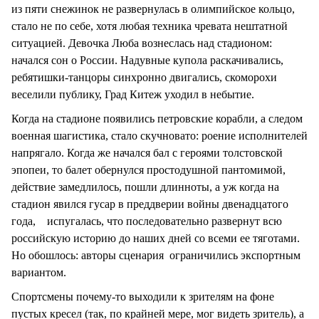
из пяти снежинок не развернулась в олимпийское кольцо,
стало не по себе, хотя любая техника чревата нештатной
ситуацией. Девочка Люба вознеслась над стадионом:
начался сон о России. Надувные купола раскачивались,
ребятишки-танцоры синхронно двигались, скоморохи
веселили публику, Град Китеж уходил в небытие.
Когда на стадионе появились петровские корабли, а следом
военная шагистика, стало скучновато: роение исполнителей
напрягало. Когда же начался бал с героями толстовской
эпопеи, то балет обернулся простодушной пантомимой,
действие замедлилось, пошли длинноты, а уж когда на
стадион явился гусар в преддверии войны двенадцатого
года, испугалась, что последовательно развернут всю
российскую историю до наших дней со всеми ее тяготами.
Но обошлось: авторы сценария ограничились экспортным
вариантом.
Спортсмены почему-то выходили к зрителям на фоне
пустых кресел (так, по крайней мере, мог видеть зритель), а