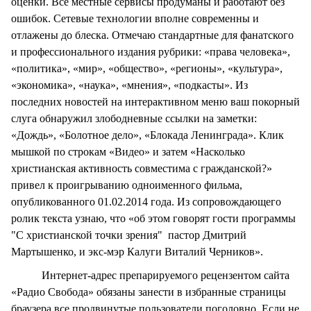
оценки. Все местные сервисы продуманы и работают без
ошибок. Сетевые технологии вполне современны и
отлажены до блеска. Отмечаю стандартные для фанатского
и профессионального издания рубрики: «права человека»,
«политика», «мир», «общество», «регионы», «культура»,
«экономика», «наука», «мнения», «подкасты». Из
последних новостей на интерактивном меню ваш покорный
слуга обнаружил злободневные ссылки на заметки:
«Дождь», «Болотное дело», «Блокада Ленинграда». Клик
мышкой по строкам «Видео» и затем «Насколько
христианская активность совместима с гражданской?»
привел к проигрыванию одноименного фильма,
опубликованного 01.02.2014 года. Из сопровождающего
ролик текста узнаю, что «об этом говорят гости программы
"С христианской точки зрения" пастор Дмитрий
Мартышенко, и экс-мэр Калуги Виталий Черников».
Интернет-адрес препарируемого рецензентом сайта
«Радио Свобода» обязаны занести в избранные страницы
браузера все продвинутые пользователи поголовно. Если не