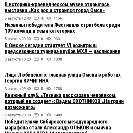
В историко-краеведческом музее открылась
выставка «Как рос и строился город Омск»
5 августа 12:40
4
1156
Названы победители Фестиваля стритбола среди
109 команд в семи категориях
5 августа 09:30
0
933
В Омске сегодня стартует VI розыгрыш
предсезонного турнира клубов МХЛ — расписание
3 августа 10:20
0
1338
Лица Любинского: главная улица Омска в работах
Георгия КИЧИГИНА
3 августа 09:40
5
1788
Книжный клуб. «Техника рассказана человеком,
который ее создает»: Вадим ОХОТНИКОВ «На грани
возможного»
2 августа 23:00
0
1409
Победителями Сибирского международного
марафона стали Александр ОЛЬКОВ и омичка