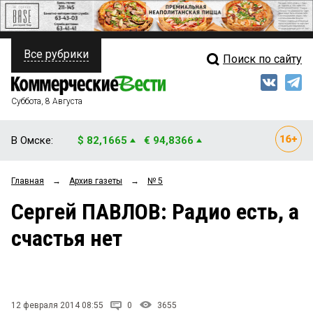
Все рубрики
Поиск по сайту
ПОЛИТИКА
Свежий выпуск
Медиа
ФИНАНСЫ
Суббота, 8 Августа
Кто есть кто
НЕДВИЖИМОСТЬ
В Омске:
$ 82,1665
€ 94,8366
Интервью
БИЗНЕС
Главная
→
Архив газеты
→
№ 5
Мнения
ОБЩЕСТВО
Сергей ПАВЛОВ: Радио есть, а
Рейтинги
ЗАКОН
счастья нет
Блоги
НОВОСТИ КОМПАНИЙ
Архив
ПРОИСШЕСТВИЯ
12 февраля 2014 08:55
0
3655
СТИЛЬ ЖИЗНИ