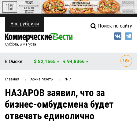
Все рубрики
Поиск по сайту
ПОЛИТИКА
Свежий выпуск
Медиа
ФИНАНСЫ
Суббота, 8 Августа
Кто есть кто
НЕДВИЖИМОСТЬ
В Омске:
$ 82,1665
€ 94,8366
Интервью
БИЗНЕС
Главная
→
Архив газеты
→
№ 7
Мнения
ОБЩЕСТВО
НАЗАРОВ заявил, что за
Рейтинги
ЗАКОН
бизнес-омбудсмена будет
Блоги
НОВОСТИ КОМПАНИЙ
отвечать единолично
Архив
ПРОИСШЕСТВИЯ