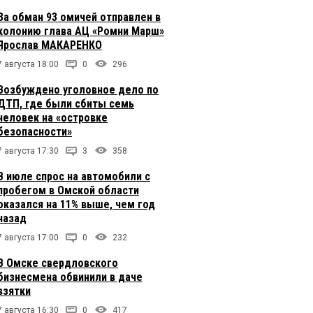
За обман 93 омичей отправлен в
колонию глава АЦ «Ромни Марш»
Ярослав МАКАРЕНКО
7 августа 18:00
0
296
Возбуждено уголовное дело по
ДТП, где были сбиты семь
человек на «островке
безопасности»
7 августа 17:30
3
358
В июле спрос на автомобили с
пробегом в Омской области
оказался на 11% выше, чем год
назад
7 августа 17:00
0
232
В Омске свердловского
бизнесмена обвинили в даче
взятки
7 августа 16:30
0
417