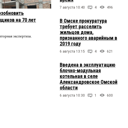
7 августа 10:40
4
496
озобновить
щиков на 70 лет
В Омске прокуратура
требует расселить
жильцов дома,
вторная экспертиза.
признанного аварийным в
2019 году
6 августа 13:15
4
621
Введена в эксплуатацию
блочно-модульная
котельная в селе
Александровское Омской
области
6 августа 10:30
1
600