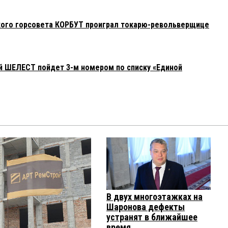
кого горсовета КОРБУТ проиграл токарю-револьверщице
й ШЕЛЕСТ пойдет 3-м номером по списку «Единой
В двух многоэтажках на
Шаронова дефекты
устранят в ближайшее
время