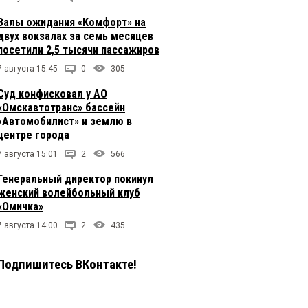
Залы ожидания «Комфорт» на
двух вокзалах за семь месяцев
посетили 2,5 тысячи пассажиров
7 августа 15:45
0
305
Суд конфисковал у АО
«Омскавтотранс» бассейн
«Автомобилист» и землю в
центре города
7 августа 15:01
2
566
Генеральный директор покинул
женский волейбольный клуб
«Омичка»
7 августа 14:00
2
435
Подпишитесь ВКонтакте!