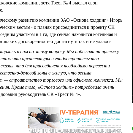
ковские компании, хотя Трест № 4 выслал свои
е.
егическому развитию компании ЗАО «Основа холдинг» Игорь
ким вестям» о планах присоединиться к проекту СК
седним участком в 1 га, где сейчас находится котельная и
никаких договоренностей достигнуть так и не удалось.
ащалась к нам по этому вопросу. Мы побывали на приеме у
ртамента архитектуры и градостроительства
 сказал, что для присоединения необходимо перевести
ественно-деловой зоны в жилую, что весьма
т — строительство торгового или офисного комплекса. Мы
ения. Кроме того, «Основа холдинг» потребовала очень
– добавил руководитель СК «Трест № 4».