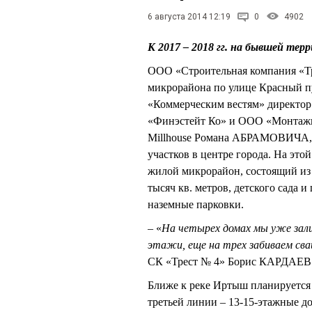
6 августа 2014 12:19
0
4902
К 2017 – 2018 гг. на бывшей те
ООО «Строительная компания «Тр
микрорайона по улице Красный пу
«Коммерческим вестям» директор
«Финэстейт Ко» и ООО «Монтажн
Millhouse Романа АБРАМОВИЧА, п
участков в центре города. На это
жилой микрорайон, состоящий из
тысяч кв. метров, детского сада
наземные парковки.
– «
На четырех домах мы уже зал
этажи, еще на трех забиваем сва
СК «Трест № 4» Борис КАРДАЕВ
Ближе к реке Иртыш планируется 
третьей линии – 13-15-этажные д