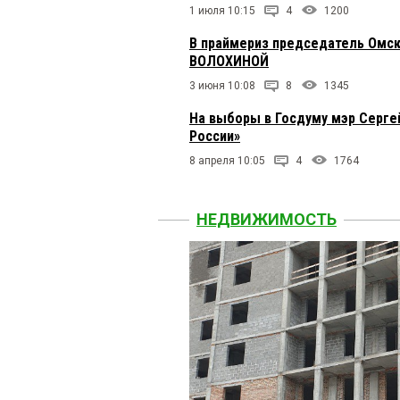
1 июля 10:15
4
1200
В праймериз председатель Омс
ВОЛОХИНОЙ
3 июня 10:08
8
1345
На выборы в Госдуму мэр Серге
России»
8 апреля 10:05
4
1764
НЕДВИЖИМОСТЬ