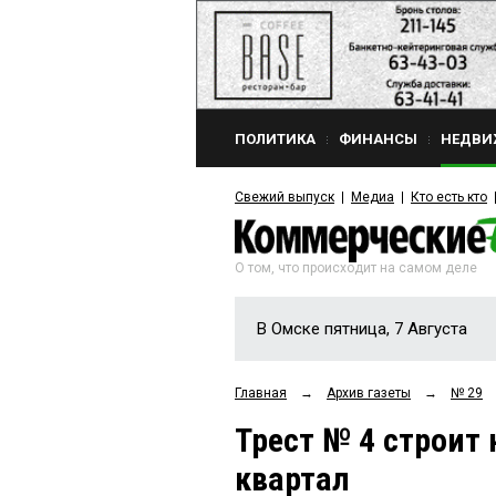
ПОЛИТИКА
ФИНАНСЫ
НЕДВИ
Свежий выпуск
Медиа
Кто есть кто
О том, что происходит на самом деле
В Омске пятница, 7 Августа
Главная
→
Архив газеты
→
№ 29
Трест № 4 строи
квартал