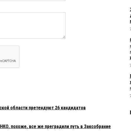
мской области претендуют 26 кандидатов
О, похоже, все же преградили путь в Заксобрание