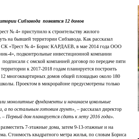
рритории Сибзавода появятся 12 домов
ест № 4» приступило к строительству жилого
ть на бывшей территории Сибзавода. Как рассказал
 СК «Трест № 4» Борис КАРДАЕВ, в мае 2014 года ООО
ик-4», подконтрольные инвестиционной компании
одписали с омской компанией договор по передаче пяти
й территории к 2017-2018 годам планируется построить
 12 многоквартирных домов общей площадью около 180
 и школы. Проектом в микрорайоне предусмотрены только
или монолитные фундаменты и начинаем цокольные
и, а по остальным готовим грунт»,
– рассказал директор
. –
Первый дом планируется сдать к лету 2016 года».
разместить 7-этажные дома, затем 9-13-этажные и на
ома. Стоимость квадратного метра жилья, по словам Бориса