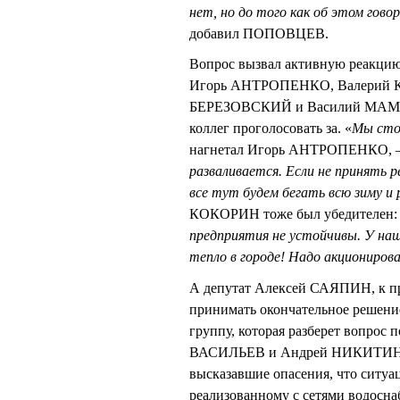
нет, но до того как об этом гов
добавил ПОПОВЦЕВ.
Вопрос вызвал активную реакцию
Игорь АНТРОПЕНКО, Валерий 
БЕРЕЗОВСКИЙ и Василий МАМОН
коллег проголосовать за. «
Мы сто
нагнетал Игорь АНТРОПЕНКО, 
разваливается. Если не принять
все тут будем бегать всю зиму и
КОКОРИН тоже был убедителен:
предприятия не устойчивы. У наш
тепло в городе! Надо акциониро
А депутат Алексей САЯПИН, к пр
принимать окончательное решени
группу, которая разберет вопрос 
ВАСИЛЬЕВ и Андрей НИКИТИН. П
высказавшие опасения, что ситуац
реализованному с сетями водосна