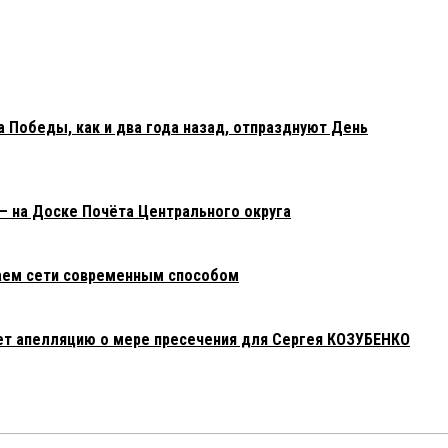
 Победы, как и два года назад, отпразднуют День
— на Доске Почёта Центрального округа
аем сети современным способом
ет апелляцию о мере пресечения для Сергея КОЗУБЕНКО