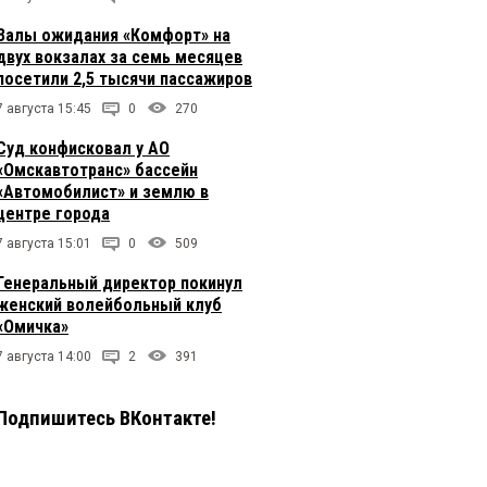
Залы ожидания «Комфорт» на
двух вокзалах за семь месяцев
посетили 2,5 тысячи пассажиров
7 августа 15:45
0
270
Суд конфисковал у АО
«Омскавтотранс» бассейн
«Автомобилист» и землю в
центре города
7 августа 15:01
0
509
Генеральный директор покинул
женский волейбольный клуб
«Омичка»
7 августа 14:00
2
391
Подпишитесь ВКонтакте!