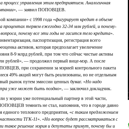
на процесс управления этим предприятием. Аналогичная
омпании
», — заявил ПОПОВЦЕВ.
вой компании» с 1998 года «
фигурирует кредит в объеме
на процентах теряем ежегодно 32-34 млн рублей, и почему-
 вопроса, почему все эти годы не гасится тело кредита
».
инвентаризация, паспортизация, регистрация всего
еоценка активов, которая предполагает увеличение
овня 8-9 млрд рублей, при том что сейчас чистые активы
млн рублей», — продолжил первый вице-мэр. А после
ПОВЦЕВ, при сохранении за мэрией контрольного пакета
иеся 49% акций могут быть реализованы, но не отдельным
овый рынок путем эмиссии ценных бумаг. «
Но надо
автра уже может быть поздно
», — заключил докладчик.
 ли у мэрии уже потенциальный партнер в этой части,
ПОПОВЦЕВ темнить не стал, напомнив, что в городе давно
я единого теплового предприятия, «
с таким предложением
частности ТГК-11
». «
Но вопрос будет рассматриваться с
ли такое решение мэрия и депутаты примут, почему бы и