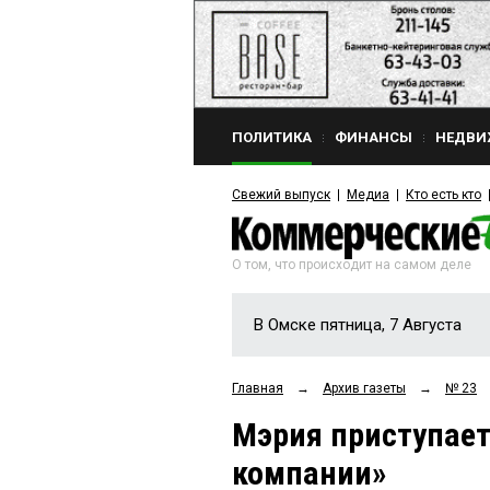
ПОЛИТИКА
ФИНАНСЫ
НЕДВИ
Свежий выпуск
Медиа
Кто есть кто
О том, что происходит на самом деле
В Омске пятница, 7 Августа
Главная
→
Архив газеты
→
№ 23
Мэрия приступает
компании»