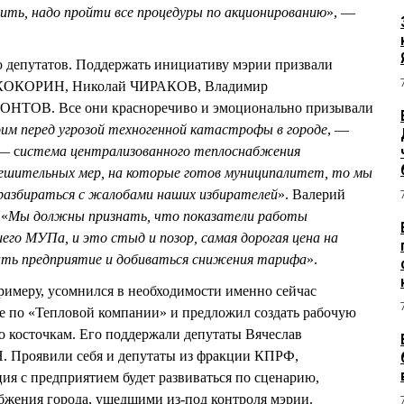
орить, надо пройти все процедуры по акционированию
», —
 депутатов. Поддержать инициативу мэрии призвали
КОКОРИН, Николай ЧИРАКОВ, Владимир
ТОВ. Все они красноречиво и эмоционально призывали
им перед угрозой техногенной катастрофы в городе
, —
— с
истема централизованного теплоснабжения
 решительных мер, на которые готов муниципалитет, то мы
 разбираться с жалобами наших избирателей
». Валерий
 «
Мы должны признать, что показатели работы
его МУПа, и это стыд и позор, самая дорогая цена на
вать предприятие и добиваться снижения тарифа
».
имеру, усомнился в необходимости именно сейчас
е по «Тепловой компании» и предложил создать рабочую
по косточкам. Его поддержали депутаты Вячеслав
роявили себя и депутаты из фракции КПРФ,
ия с предприятием будет развиваться по сценарию,
бжения города, ушедшими из-под контроля мэрии.