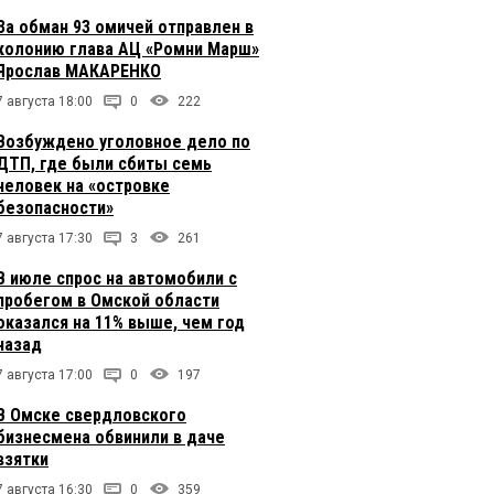
За обман 93 омичей отправлен в
колонию глава АЦ «Ромни Марш»
Ярослав МАКАРЕНКО
7 августа 18:00
0
222
Возбуждено уголовное дело по
ДТП, где были сбиты семь
человек на «островке
безопасности»
7 августа 17:30
3
261
В июле спрос на автомобили с
пробегом в Омской области
оказался на 11% выше, чем год
назад
7 августа 17:00
0
197
В Омске свердловского
бизнесмена обвинили в даче
взятки
7 августа 16:30
0
359