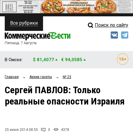
Все рубрики
Поиск по сайту
ПОЛИТИКА
Свежий выпуск
Медиа
ФИНАНСЫ
Пятница, 7 Августа
Кто есть кто
НЕДВИЖИМОСТЬ
В Омске:
$ 81,4077
€ 94,0585
Интервью
БИЗНЕС
Главная
→
Архив газеты
→
№ 23
Мнения
ОБЩЕСТВО
Сергей ПАВЛОВ: Только
Рейтинги
ЗАКОН
реальные опасности Израиля
Блоги
НОВОСТИ КОМПАНИЙ
Архив
ПРОИСШЕСТВИЯ
25 июня 2014 08:55
0
4378
СТИЛЬ ЖИЗНИ