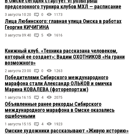
В Омске сегодня стартует VI розыгрыш
предсезонного турнира клубов МХЛ — расписание
3 августа 10:20
0
1173
Лица Любинского: главная улица Омска в работах
Георгия КИЧИГИНА
3 августа 09:40
5
1616
Книжный клуб. «Техника рассказана человеком,
который ее создает»: Вадим ОХОТНИКОВ «На грани
возможного»
2 августа 23:00
0
1263
Победителями Сибирского международного
марафона стали Александр ОЛЬКОВ и омичка
Марина КОВАЛЕВА (фоторепортаж)
1 августа 16:15
4
2075
Объявленные ранее рекорды Сибирского
международного марафона в Омске оказались
ошибочными
1 августа 15:15
4
1923
Омские художники рассказывают «Живую историю»